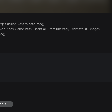
éges (külön vásárolható meg).
lon Xbox Game Pass Essential, Premium vagy Ultimate szükséges
eg).
es X|S