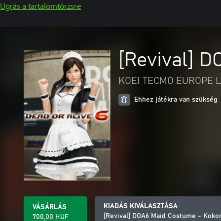
Ugrás a tartalomtörzsre
[Revival] 
KOEI TECMO EUROPE L
Ehhez játékra van szükség
KIADÁS KIVÁLASZTÁSA
VÁSÁRLÁS
[Revival] DOA6 Maid Costume - Koko
700,00 HUF