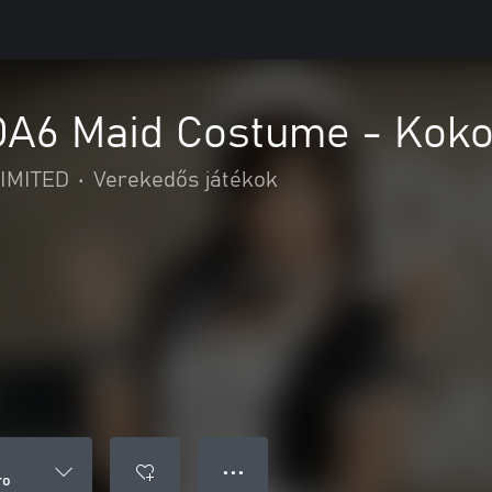
DOA6 Maid Costume - Kok
IMITED
•
Verekedős játékok
● ● ●
ro