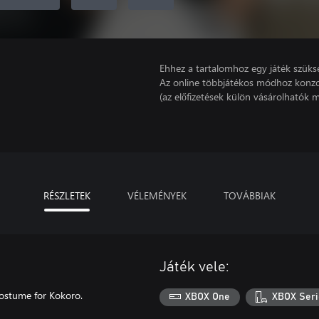
Ehhez a tartalomhoz egy játék szüks
Az online többjátékos módhoz konzo
(az előfizetések külön vásárolhatók m
RÉSZLETEK
VÉLEMÉNYEK
TOVÁBBIAK
Játék vele:
 costume for Kokoro.
XBOX One
XBOX Seri