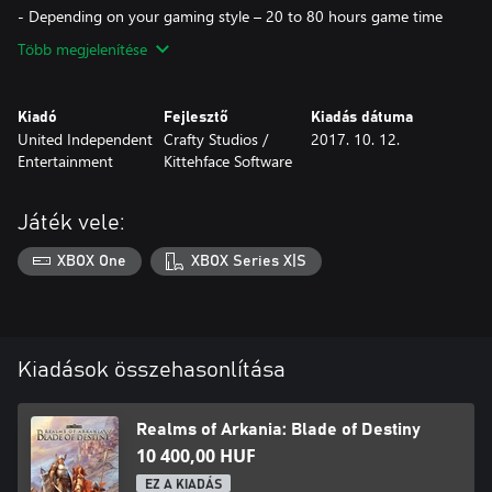
- Depending on your gaming style – 20 to 80 hours game time
Több megjelenítése
Kiadó
Fejlesztő
Kiadás dátuma
United Independent
Crafty Studios /
2017. 10. 12.
Entertainment
Kittehface Software
Játék vele:
XBOX One
XBOX Series X|S
Kiadások összehasonlítása
Realms of Arkania: Blade of Destiny
10 400,00 HUF
EZ A KIADÁS