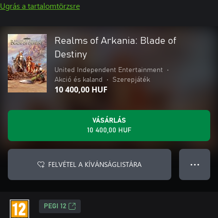
Ugrás a tartalomtörzsre
Realms of Arkania: Blade of
Destiny
United Independent Entertainment
•
Akció és kaland
•
Szerepjáték
10 400,00 HUF
VÁSÁRLÁS
10 400,00 HUF
FELVÉTEL A KÍVÁNSÁGLISTÁRA
● ● ●
PEGI 12