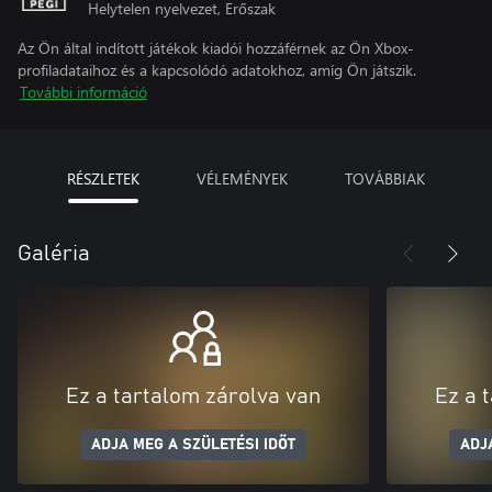
Helytelen nyelvezet, Erőszak
Az Ön által indított játékok kiadói hozzáférnek az Ön Xbox-
profiladataihoz és a kapcsolódó adatokhoz, amíg Ön játszik.
További információ
RÉSZLETEK
VÉLEMÉNYEK
TOVÁBBIAK
Galéria
Ez a tartalom zárolva van
Ez a 
ADJA MEG A SZÜLETÉSI IDŐT
ADJ