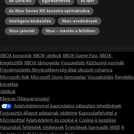
4K Ultra HD
Egyrésztvevős
60 fps+
Az Xbox Series X|S konzolra optimalizálva
Intelligens kézbesítés
Xbox-eredmények
Xbox-jelenlét
Xbox – mentés a felhőben
XBOX konzolok
XBOX-játékok
XBOX Game Pass
XBOX-
kiegészítők
XBOX-támogatás
Visszajelzés
Közösségi normák
Figyelmeztetés fényérzékenység által okozott rohamra
Microsoft-fiók
Microsoft Store-támogatás
Visszaküldés
Rendelés
követése
Játékok
Magyar (Magyarország)
Adatvédelemmel kapcsolatos választási lehetőségek
Fogyasztói állapot adatainak védelme
Kapcsolatfelvétel a
Microsofttal
Adatvédelem és cookie-k
Cookie-k kezelése
Használati feltételek
Védjegyek
Értesítések harmadik féltől
A