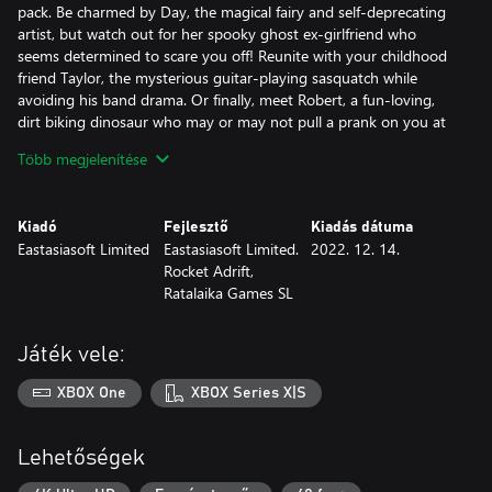
pack. Be charmed by Day, the magical fairy and self-deprecating
artist, but watch out for her spooky ghost ex-girlfriend who
seems determined to scare you off! Reunite with your childhood
friend Taylor, the mysterious guitar-playing sasquatch while
avoiding his band drama. Or finally, meet Robert, a fun-loving,
dirt biking dinosaur who may or may not pull a prank on you at
any given time. He's all about the present, but his past is
Több megjelenítése
catching up to him. Make choices like who to call after school,
who to drop off last, who to cheer up during the holidays and
more to decide which cryptid you end up with. How will you
Kiadó
Fejlesztő
Kiadás dátuma
spend Stella’s precious days?
Eastasiasoft Limited
Eastasiasoft Limited.
2022. 12. 14.
Rocket Adrift,
Ratalaika Games SL
Játék vele:
XBOX One
XBOX Series X|S
Lehetőségek