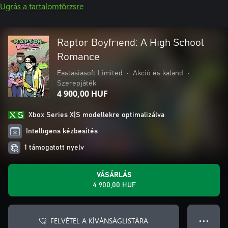
Ugrás a tartalomtörzsre
Raptor Boyfriend: A High School
Romance
Eastasiasoft Limited
•
Akció és kaland
•
Szerepjáték
4 900,00 HUF
Xbox Series X|S modellekre optimalizálva
Intelligens kézbesítés
1 támogatott nyelv
VÁSÁRLÁS
4 900,00 HUF
FELVÉTEL A KÍVÁNSÁGLISTÁRA
● ● ●