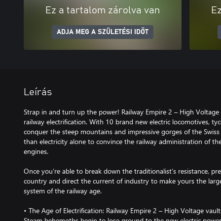
Ez a tartalom zárolva van
Ez
ADJA MEG A SZÜLETÉSI IDŐT
Leírás
Strap in and turn up the power! Railway Empire 2 – High Voltage i
railway electrification. With 10 brand new electric locomotives, 
conquer the steep mountains and impressive gorges of the Swiss 
than electricity alone to convince the railway administration of 
engines.
Once you’re able to break down the traditionalist’s resistance, pre
country and direct the current of industry to make yours the larges
system of the railway age.
• The Age of Electrification: Railway Empire 2 – High Voltage vault
Steam behemoths begin to lose ground to the new electric power 