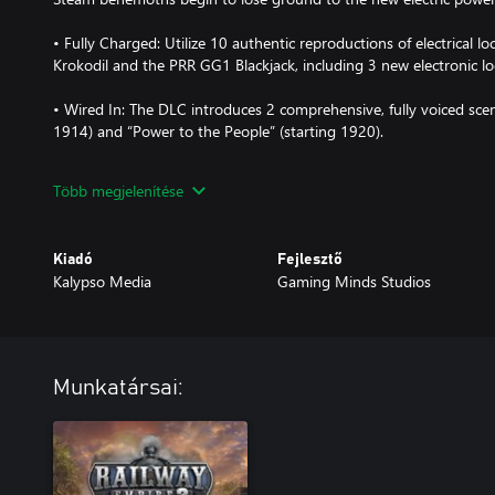
• Fully Charged: Utilize 10 authentic reproductions of electrical lo
Krokodil and the PRR GG1 Blackjack, including 3 new electronic l
• Wired In: The DLC introduces 2 comprehensive, fully voiced scen
1914) and “Power to the People” (starting 1920).
• Rise to the Peak(s): Expand through the middle of Europe in th
Több megjelenítése
playable as one huge map and 5 detailed map sections.
• Swiss Craftsmanship: Transport 10 new unique regional product
Kiadó
Fejlesztő
and Herbal Candies to delicious Cheese Fondue.
Kalypso Media
Gaming Minds Studios
• Fresh Frequencies: 20 new themed music tracks and jingles to 
environment and locomotives.
Munkatársai: