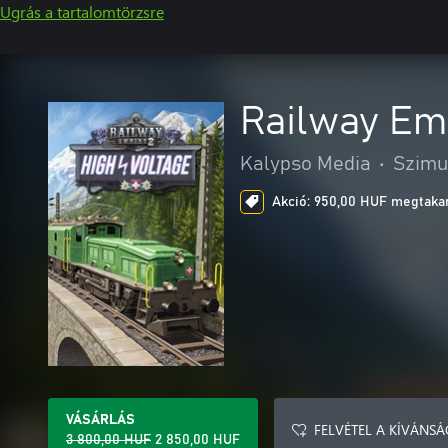
Ugrás a tartalomtörzsre
Railway Emp
Kalypso Media
•
Szimu
Akció: 950,00 HUF megtakar
VÁSÁRLÁS
FELVÉTEL A KÍVÁNSÁ
3 800,00 HUF
2 850,00 HUF