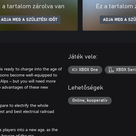
 a tartalom zárolva van
Ez a tartalom 
ADJA MEG A SZÜLETÉSI IDŐT
ADJA MEG A SZÜ
Játék vele:
s ready to charge into the age of
XBOX One
XBOX Seri
tycoons become well-equipped to
Alps – but you will need more
the advantages of these new
Lehetőségek
Online, kooperatív
pare to electrify the whole
t and best electrical railroad
s players into a new age, as the
houses of the era.