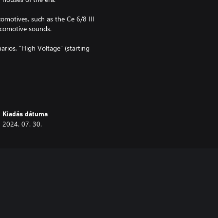
comotives, such as the Ce 6/8 III
ocomotive sounds.
arios, “High Voltage” (starting
e new regional map "Switzerland" –
s from iconic Swiss Pocket Knives
Kiadás dátuma
2024. 07. 30.
get you in the mood for the new