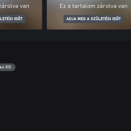
zárolva van
Ez a tartalom zárolva van
LETÉSI IDŐT
ADJA MEG A SZÜLETÉSI IDŐT
es X|S