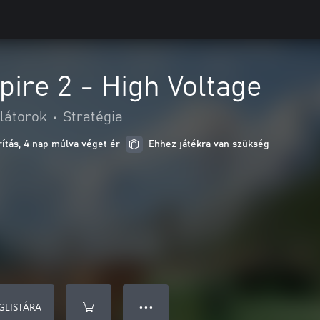
ire 2 - High Voltage
látorok
•
Stratégia
ítás, 4 nap múlva véget ér
Ehhez játékra van szükség
GLISTÁRA
● ● ●