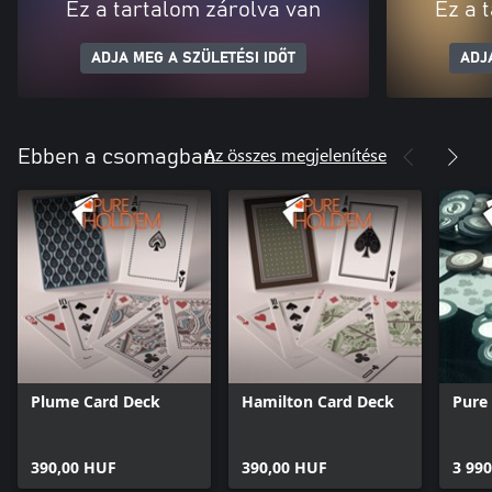
Ez a tartalom zárolva van
Ez a 
ADJA MEG A SZÜLETÉSI IDŐT
ADJ
Az összes megjelenítése
Ebben a csomagban
Plume Card Deck
Hamilton Card Deck
Pure
390,00 HUF
390,00 HUF
3 99