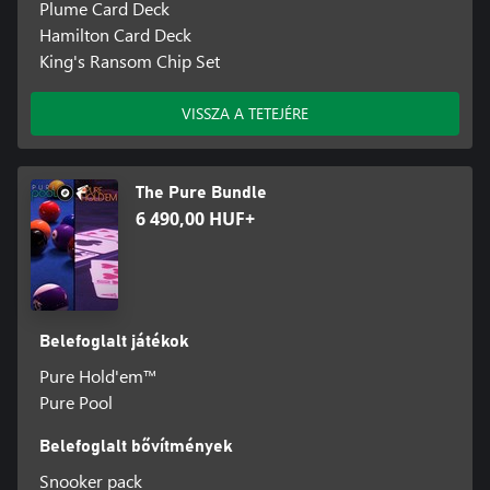
Plume Card Deck
Hamilton Card Deck
King's Ransom Chip Set
VISSZA A TETEJÉRE
The Pure Bundle
6 490,00 HUF+
Belefoglalt játékok
Pure Hold'em™
Pure Pool
Belefoglalt bővítmények
Snooker pack