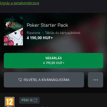
Ugrás a tartalomtörzsre
Poker Starter Pack
Ripstone
•
Táblás és kártyajátékok
4 190,00 HUF+
VÁSÁRLÁS
4 190,00 HUF+
FELVÉTEL A KÍVÁNSÁGLISTÁRA
● ● ●
PEGI 12