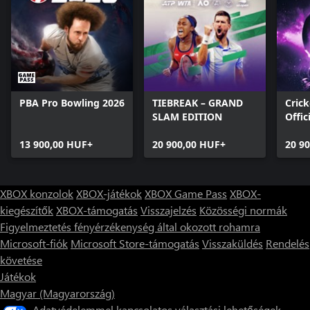
PBA Pro Bowling 2026
TIEBREAK – GRAND
Crick
SLAM EDITION
Offic
Ashe
13 900,00 HUF+
20 900,00 HUF+
20 9
XBOX konzolok
XBOX-játékok
XBOX Game Pass
XBOX-
kiegészítők
XBOX-támogatás
Visszajelzés
Közösségi normák
Figyelmeztetés fényérzékenység által okozott rohamra
Microsoft-fiók
Microsoft Store-támogatás
Visszaküldés
Rendelés
követése
Játékok
Magyar (Magyarország)
Adatvédelemmel kapcsolatos választási lehetőségek