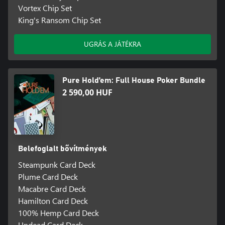
Vortex Chip Set
King's Ransom Chip Set
UGRÁS A JÁTÉKRA
Pure Hold’em: Full House Poker Bundle
2 590,00 HUF
Belefoglalt bővítmények
Steampunk Card Deck
Plume Card Deck
Macabre Card Deck
Hamilton Card Deck
100% Hemp Card Deck
Undead Card Deck