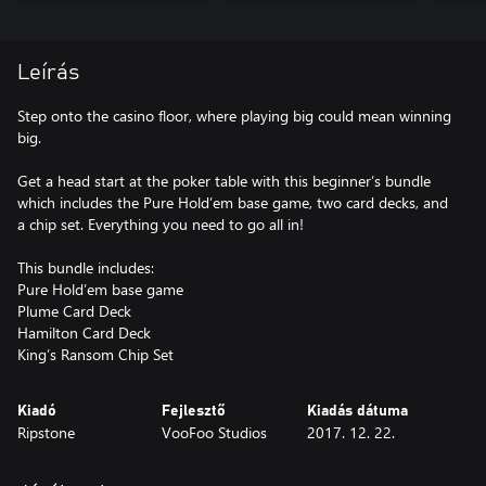
Leírás
Step onto the casino floor, where playing big could mean winning
big.
Get a head start at the poker table with this beginner’s bundle
which includes the Pure Hold’em base game, two card decks, and
a chip set. Everything you need to go all in!
This bundle includes:
Pure Hold’em base game
Plume Card Deck
Hamilton Card Deck
King’s Ransom Chip Set
Kiadó
Fejlesztő
Kiadás dátuma
Ripstone
VooFoo Studios
2017. 12. 22.