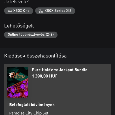
Játék vele:
XBOX One
XBOX Series X|S
Lehetőségek
Online többrésztvevős (2-8)
Kiadások összehasonlítása
Pure Hold’em: Jackpot Bundle
1 390,00 HUF
Belefoglalt bővítmények
Paradise City Chip Set