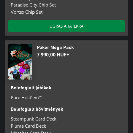
Paradise City Chip Set
Vortex Chip Set
UGRÁS A JÁTÉKRA
Poker Mega Pack
7 990,00 HUF+
Belefoglalt játékok
Pure Hold'em™
Belefoglalt bővítmények
Steampunk Card Deck
Plume Card Deck
Macabre Card Deck