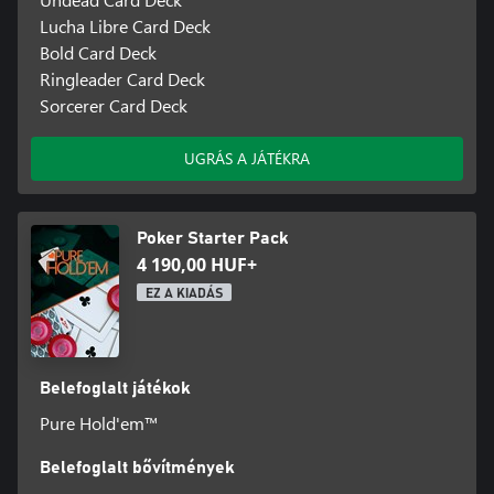
Lucha Libre Card Deck
Bold Card Deck
Ringleader Card Deck
Sorcerer Card Deck
UGRÁS A JÁTÉKRA
Poker Starter Pack
4 190,00 HUF+
EZ A KIADÁS
Belefoglalt játékok
Pure Hold'em™
Belefoglalt bővítmények