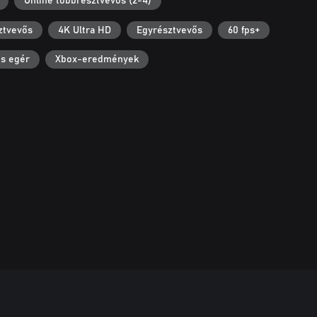
Online többrésztvevős (2-4)
ztvevős
4K Ultra HD
Egyrésztvevős
60 fps+
és egér
Xbox-eredmények