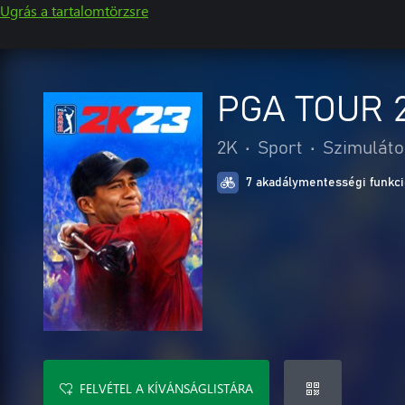
Ugrás a tartalomtörzsre
PGA TOUR 
2K
•
Sport
•
Szimuláto
7 akadálymentességi funkc
FELVÉTEL A KÍVÁNSÁGLISTÁRA