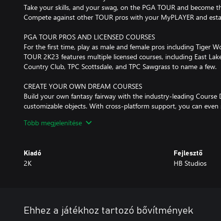
Take your skills, and your swag, on the PGA TOUR and become 
Compete against other TOUR pros with your MyPLAYER and establ
PGA TOUR PROS AND LICENSED COURSES
For the first time, play as male and female pros including Tiger W
TOUR 2K23 features multiple licensed courses, including East Lake
Country Club, TPC Scottsdale, and TPC Sawgrass to name a few.
CREATE YOUR OWN DREAM COURSES
Build your own fantasy fairway with the industry-leading Course 
customizable objects. With cross-platform support, you can even 
world for online and local play.
Több megjelenítése
TOPGOLF HAS ARRIVED
Drop into Topgolf from wherever you are solo or with your crew, i
Kiadó
Fejlesztő
and online play, bringing the fun and excitement to both casual 
2K
HB Studios
LEVEL UP YOUR MyPLAYER
New Skills and Archetypes level up your MyPLAYER while new lic
brands like adidas, Callaway, Titleist, Malbon, and more, bring th
Ehhez a játékhoz tartozó bővítmények
MORE CONTROL OPTIONS AND ACCESSIBILITY