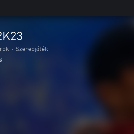
2K23
rok
•
Szerepjáték
ió