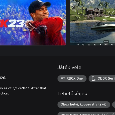
Játék vele:
026.
XBOX One
XBOX Seri
n as of 3/12/2027. After that
ction.
Lehetőségek
Xbox helyi, kooperatív (2-4)