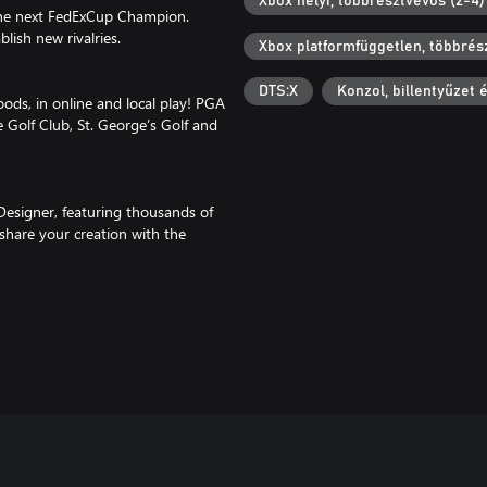
Xbox helyi, többrésztvevős (2-4)
the next FedExCup Champion.
ish new rivalries.
Xbox platformfüggetlen, többrés
DTS:X
Konzol, billentyűzet 
oods, in online and local play! PGA
 Golf Club, St. George’s Golf and
Designer, featuring thousands of
share your creation with the
n competitive 1-4 player local
and seasoned players.
ensed gear and apparel from top
e swag to the green.