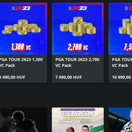
 analog Swing Stick. Accessible
rueShot System, and Lie
ies. Make the game your own by
irements, handicaps, and event
PGA TOUR 2K23 1,300
PGA TOUR 2K23 2,700
PGA TOUR
 Alt-Shot, Stroke Play, Skins, and
VC Pack
VC Pack
VC Pack
 is back, bringing the virtual golf
3 490,00 HUF
7 090,00 HUF
16 990,00