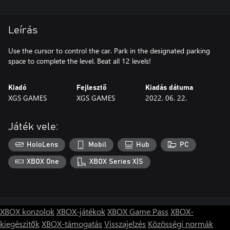
Leírás
Use the cursor to control the car. Park in the designated parking
space to complete the level. Beat all 12 levels!
Kiadó
Fejlesztő
Kiadás dátuma
XGS GAMES
XGS GAMES
2022. 06. 22.
Játék vele:
HoloLens
Mobil
Hub
PC
XBOX One
XBOX Series X|S
XBOX konzolok
XBOX-játékok
XBOX Game Pass
XBOX-
kiegészítők
XBOX-támogatás
Visszajelzés
Közösségi normák