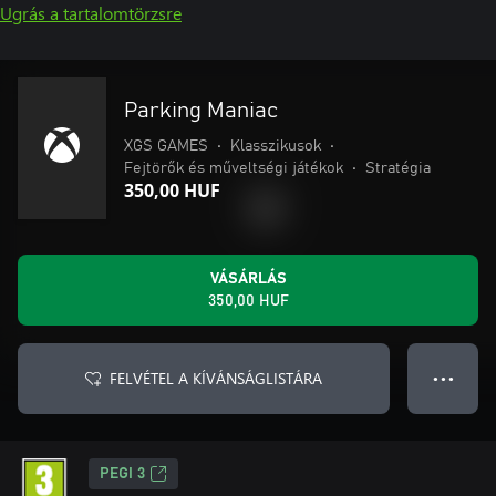
Ugrás a tartalomtörzsre
Parking Maniac
XGS GAMES
•
Klasszikusok
•
Fejtörők és műveltségi játékok
•
Stratégia
350,00 HUF
VÁSÁRLÁS
350,00 HUF
FELVÉTEL A KÍVÁNSÁGLISTÁRA
● ● ●
PEGI 3