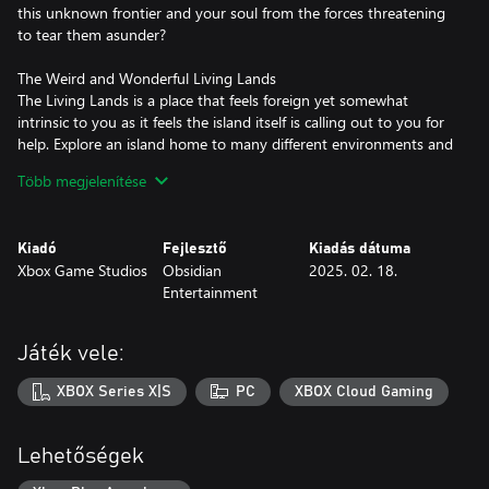
this unknown frontier and your soul from the forces threatening
to tear them asunder?
The Weird and Wonderful Living Lands
The Living Lands is a place that feels foreign yet somewhat
intrinsic to you as it feels the island itself is calling out to you for
help. Explore an island home to many different environments and
landscapes, each with their own unique ecosystem.
Több megjelenítése
Visceral Combat to Play Your Way
Mix and match swords, spells, guns, and shields to fight your
Kiadó
Fejlesztő
Kiadás dátuma
way. Dig into your grimoire for spells to trap, freeze or burn
Xbox Game Studios
Obsidian
2025. 02. 18.
enemies, bash them with your shield, or use range bows to
Entertainment
attack from a distance.
Companions as part of your journey
Játék vele:
Companions from a spread of species will fight alongside you,
with their own unique set of abilities. From a former mercenary
XBOX Series X|S
PC
XBOX Cloud Gaming
to an eccentric wizard, they will be part of your journey with your
choices shaping them as you help them with their quests.
Lehetőségek