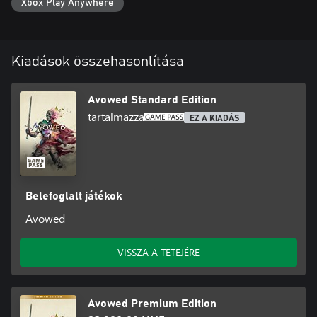
Xbox Play Anywhere
Kiadások összehasonlítása
Avowed Standard Edition
tartalmazza
EZ A KIADÁS
Belefoglalt játékok
Avowed
VISSZA A TETEJÉRE
Avowed Premium Edition