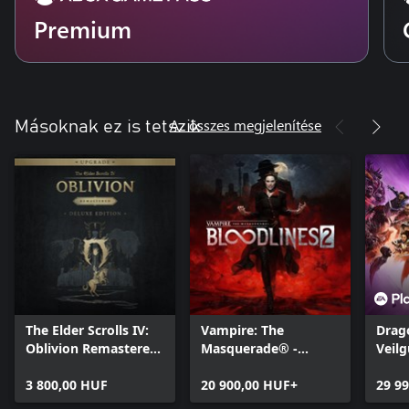
Premium
Az összes megjelenítése
Másoknak ez is tetszik
The Elder Scrolls IV:
Vampire: The
Drag
Oblivion Remastered
Masquerade® -
Veil
- Deluxe Edition
Bloodlines™ 2
Upgrade
3 800,00 HUF
20 900,00 HUF+
29 9