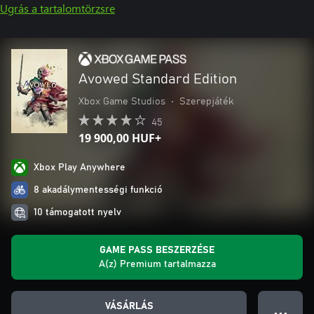
Ugrás a tartalomtörzsre
Avowed Standard Edition
Xbox Game Studios
•
Szerepjáték
45
19 900,00 HUF+
Xbox Play Anywhere
8 akadálymentességi funkció
10 támogatott nyelv
GAME PASS BESZERZÉSE
A(z) Premium tartalmazza
VÁSÁRLÁS
● ● ●