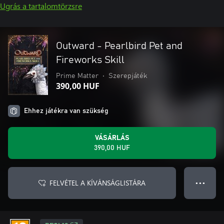
Ugrás a tartalomtörzsre
Outward - Pearlbird Pet and
Fireworks Skill
Prime Matter
•
Szerepjáték
390,00 HUF
Ehhez játékra van szükség
VÁSÁRLÁS
390,00 HUF
FELVÉTEL A KÍVÁNSÁGLISTÁRA
● ● ●