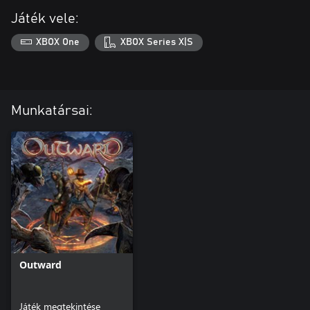
Játék vele:
XBOX One
XBOX Series X|S
Munkatársai:
Outward
Játék megtekintése