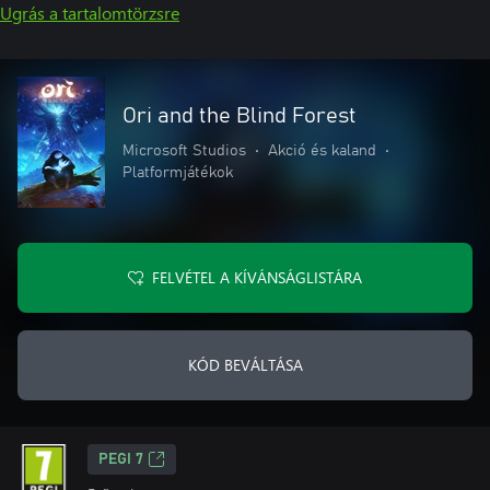
Ugrás a tartalomtörzsre
Ori and the Blind Forest
Microsoft Studios
•
Akció és kaland
•
Platformjátékok
FELVÉTEL A KÍVÁNSÁGLISTÁRA
KÓD BEVÁLTÁSA
PEGI 7