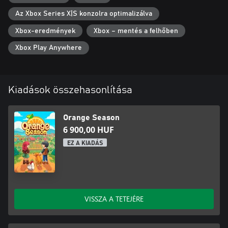
Az Xbox Series X|S konzolra optimalizálva
Xbox-eredmények
Xbox – mentés a felhőben
Xbox Play Anywhere
Kiadások összehasonlítása
Orange Season
6 900,00 HUF
EZ A KIADÁS
VISSZA A TETEJÉRE