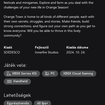
festivals and minigames. Explore and farm as you deal with the
challenges of your new life in Orange Season!
Orange Town is home to all kinds of different people, each with
their own secrets, struggles, and stories. Make friends, build
strong connections, and figure out your own path as you get to
know everyone. Will you be able to thrive in this lively
community?
Kiadó
Fejlesztő
Kiadás dátuma
SOEDESCO
Innerfire Studios
2024. 10. 24.
Játék vele:
XBOX Series X|S
PC
XBOX Cloud Gaming
Handheld
Lehetőségek
Egyrésztvevős
60 fps+