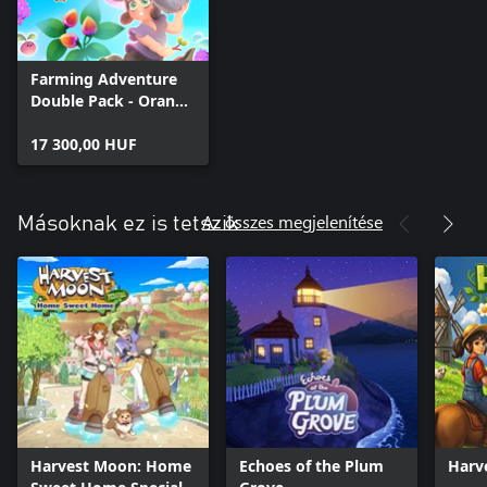
Farming Adventure
Double Pack - Orange
Season + Garden
Witch Life
17 300,00 HUF
Az összes megjelenítése
Másoknak ez is tetszik
Harvest Moon: Home
Echoes of the Plum
Harv