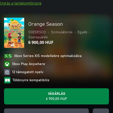
Ugrás a tartalomtörzsre
Orange Season
SOEDESCO
•
Szimulátorok
•
Egyéb
•
Szerepjáték
6 900,00 HUF
Xbox Series X|S modellekre optimalizálva
Xbox Play Anywhere
12 támogatott nyelv
Többnyire kompatibilis
VÁSÁRLÁS
6 900,00 HUF