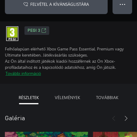
FELVÉTEL A KÍVÁNSÁGLISTÁRA
● ● ●
PEGI 3
Felhőalapúan elérhető Xbox Game Pass Essential, Premium vagy
Ultimate keretében. Játékvásárlás szükséges.
Az Ön által indított játékok kiadói hozzáférnek az Ön Xbox-
profiladataihoz és a kapcsolódó adatokhoz, amíg Ön játszik.
További információ
RÉSZLETEK
VÉLEMÉNYEK
TOVÁBBIAK
Galéria