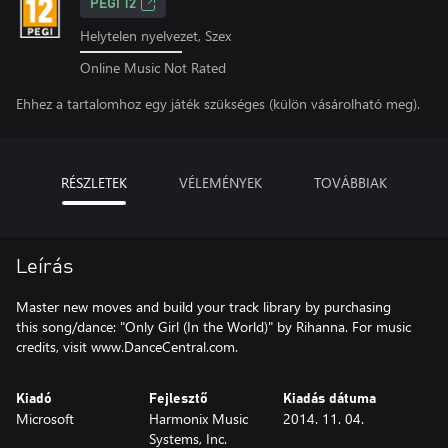
PEGI 12
Helytelen nyelvezet, Szex
Online Music Not Rated
Ehhez a tartalomhoz egy játék szükséges (külön vásárolható meg).
RÉSZLETEK
VÉLEMÉNYEK
TOVÁBBIAK
Leírás
Master new moves and build your track library by purchasing
this song/dance: "Only Girl (In the World)" by Rihanna. For music
credits, visit www.DanceCentral.com.
Kiadó
Fejlesztő
Kiadás dátuma
Microsoft
Harmonix Music
2014. 11. 04.
Systems, Inc.