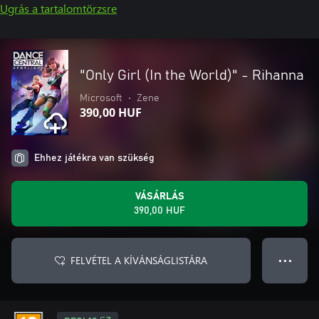
Ugrás a tartalomtörzsre
"Only Girl (In the World)" - Rihanna
Microsoft
•
Zene
390,00 HUF
Ehhez játékra van szükség
VÁSÁRLÁS
390,00 HUF
FELVÉTEL A KÍVÁNSÁGLISTÁRA
● ● ●