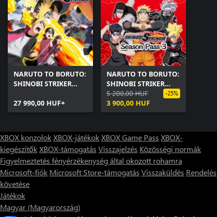
NARUTO TO BORUTO:
NARUTO TO BORUTO:
SHINOBI STRIKER
SHINOBI STRIKER
Ultimate Edition
Season Pass 3
5 200,00 HUF
-25%
27 990,00 HUF+
3 900,00 HUF
XBOX konzolok
XBOX-játékok
XBOX Game Pass
XBOX-
kiegészítők
XBOX-támogatás
Visszajelzés
Közösségi normák
Figyelmeztetés fényérzékenység által okozott rohamra
Microsoft-fiók
Microsoft Store-támogatás
Visszaküldés
Rendelés
követése
Játékok
Magyar (Magyarország)