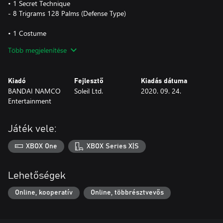
• 1 Secret Technique
- 8 Trigrams 128 Palms (Defense Type)
• 1 Costume
- Neji Hyuga Outfit (Jonin Ver.): Top and Bottom, for male/female
Több megjelenítése
avatars
• 3 Avatar Parts
Kiadó
Fejlesztő
Kiadás dátuma
- Hair (Neji Hyuga, Jonin Ver.), for male/female avatars
BANDAI NAMCO
Soleil Ltd.
2020. 09. 24.
- Hair (Neji Hyuga, Jonin Ver.—No Headband), for male/female
Entertainment
avatars
- Face Paint: Curse Seal
Játék vele:
• Additional Content
- Lobby Action: "We Hyuga are Leaf Village's strongest."
XBOX One
XBOX Series X|S
- Honorary Title: Leaf Village's Strongest
Lehetőségek
Online, kooperatív
Online, többrésztvevős