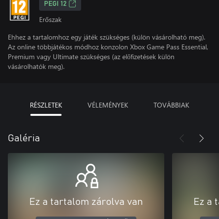
PEGI 12
Erőszak
Ehhez a tartalomhoz egy játék szükséges (külön vásárolható meg).
Az online többjátékos módhoz konzolon Xbox Game Pass Essential,
Premium vagy Ultimate szükséges (az előfizetések külön
vásárolhatók meg).
RÉSZLETEK
VÉLEMÉNYEK
TOVÁBBIAK
Galéria
Ez a tartalom zárolva van
Ez a 