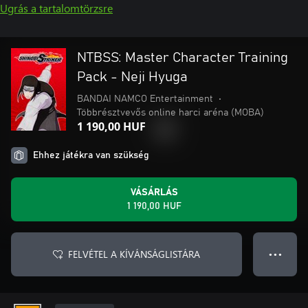
Ugrás a tartalomtörzsre
NTBSS: Master Character Training
Pack - Neji Hyuga
BANDAI NAMCO Entertainment
•
Többrésztvevős online harci aréna (MOBA)
1 190,00 HUF
Ehhez játékra van szükség
VÁSÁRLÁS
1 190,00 HUF
FELVÉTEL A KÍVÁNSÁGLISTÁRA
● ● ●