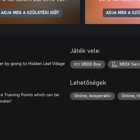
ADJA MEG A SZÜLETÉSI IDŐT
ADJA MEG A SZÜ
Játék vele:
r by going to Hidden Leaf Village
XBOX One
XBOX Seri
Lehetőségek
e Training Points which can be
Online, kooperatív
Online, 
avatar!