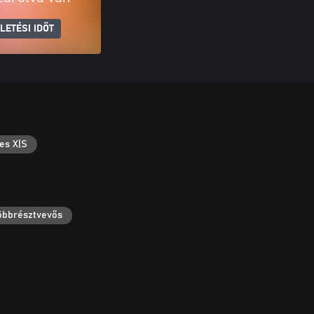
LETÉSI IDŐT
es X|S
többrésztvevős