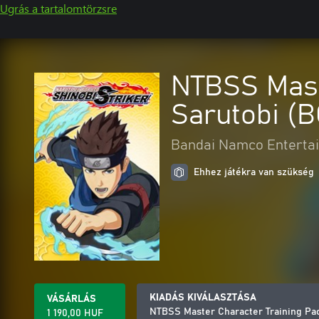
Ugrás a tartalomtörzsre
NTBSS Mast
Sarutobi (
Bandai Namco Entertai
Ehhez játékra van szükség
KIADÁS KIVÁLASZTÁSA
VÁSÁRLÁS
NTBSS Master Character Training Pa
1 190,00 HUF