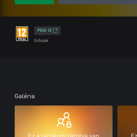
PEGI 12
Erőszak
Galéria
Ez a tartalom zárolva van
Ez