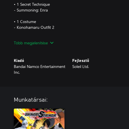
• 1 Secret Technique
- Summoning: Enra
• 1 Costume
- Konohamaru Outfit 2
• 1 Avatar Part
Több megjelenítése
- Hair: Konohamaru (Young Ver.)
• 1 Weapon
Kiadó
Fejlesztő
- Adamantine Staff
Bandai Namco Entertainment
Soleil Ltd.
Inc.
• Additional Content
- Honorary Title: Next Generation Jonin Leader
Munkatársai: