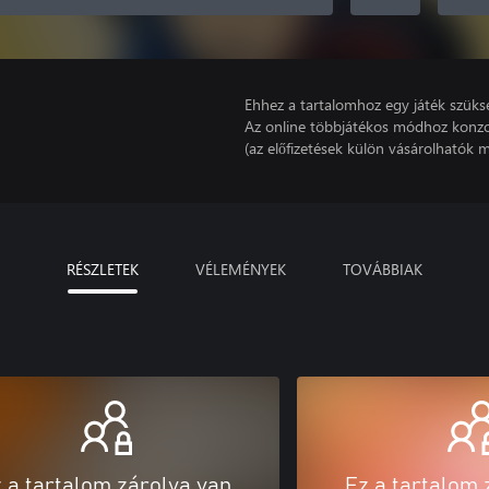
Ehhez a tartalomhoz egy játék szüks
Az online többjátékos módhoz konzo
(az előfizetések külön vásárolhatók m
RÉSZLETEK
VÉLEMÉNYEK
TOVÁBBIAK
 a tartalom zárolva van
Ez a tartalom 