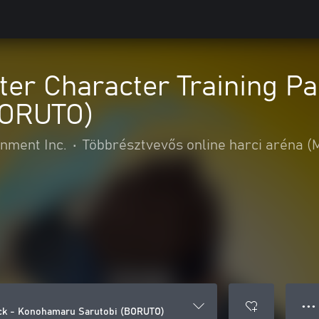
er Character Training P
BORUTO)
nment Inc.
•
Többrésztvevős online harci aréna 
● ● ●
ck - Konohamaru Sarutobi (BORUTO)