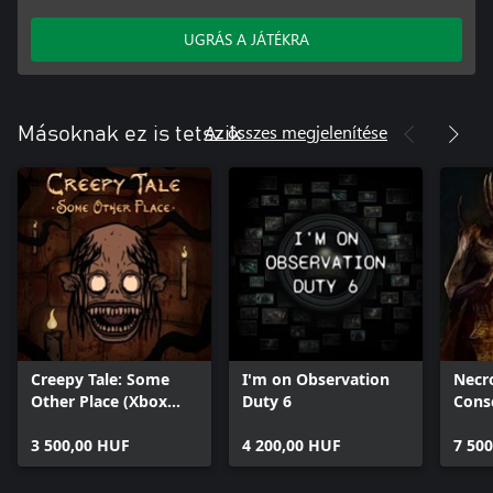
UGRÁS A JÁTÉKRA
Az összes megjelenítése
Másoknak ez is tetszik
Creepy Tale: Some
I'm on Observation
Necro
Other Place (Xbox
Duty 6
Cons
Series X|S)
3 500,00 HUF
4 200,00 HUF
7 50