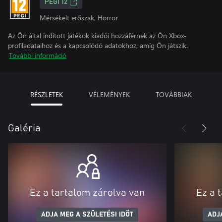
PEGI 12
Mérsékelt erőszak, Horror
Az Ön által indított játékok kiadói hozzáférnek az Ön Xbox-
profiladataihoz és a kapcsolódó adatokhoz, amíg Ön játszik.
További információ
RÉSZLETEK
VÉLEMÉNYEK
TOVÁBBIAK
Galéria
Ez a tartalom zárolva van
Ez a 
ADJA MEG A SZÜLETÉSI IDŐT
ADJ