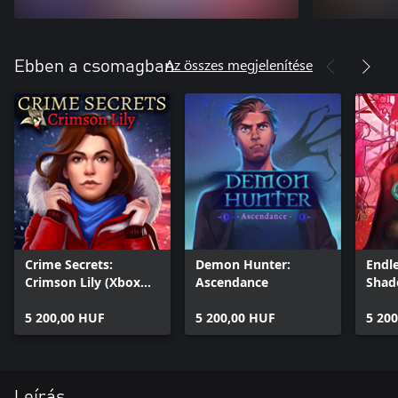
Az összes megjelenítése
Ebben a csomagban
Crime Secrets:
Demon Hunter:
Endle
Crimson Lily (Xbox
Ascendance
Shad
Version)
5 200,00 HUF
5 200,00 HUF
5 20
Leírás