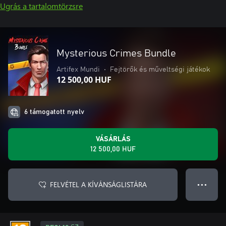
Ugrás a tartalomtörzsre
Mysterious Crimes Bundle
Artifex Mundi
•
Fejtörők és műveltségi játékok
12 500,00 HUF
6 támogatott nyelv
VÁSÁRLÁS
12 500,00 HUF
FELVÉTEL A KÍVÁNSÁGLISTÁRA
● ● ●