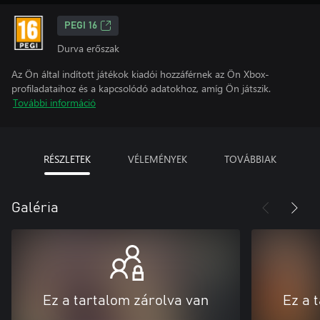
PEGI 16
Durva erőszak
Az Ön által indított játékok kiadói hozzáférnek az Ön Xbox-
profiladataihoz és a kapcsolódó adatokhoz, amíg Ön játszik.
További információ
RÉSZLETEK
VÉLEMÉNYEK
TOVÁBBIAK
Galéria
Ez a tartalom zárolva van
Ez a 