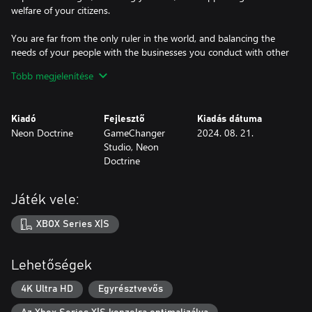
welfare of your citizens.
You are far from the only ruler in the world, and balancing the
needs of your people with the businesses you conduct with other
rulers will be a difficult necessity on the path of growing the
Több megjelenítése
Crimson Empire. However, once your land has hit the peak of its
prosperity, you are given a choice—live with all you have created
or command the Yaoguai to bring about a calamity to devour
Kiadó
Fejlesztő
Kiadás dátuma
your empire and sacrifice your people in a bid to resurrect your
Neon Doctrine
GameChanger
2024. 08. 21.
beloved empress.
Studio, Neon
Doctrine
Játék vele:
XBOX Series X|S
Lehetőségek
4K Ultra HD
Egyrésztvevős