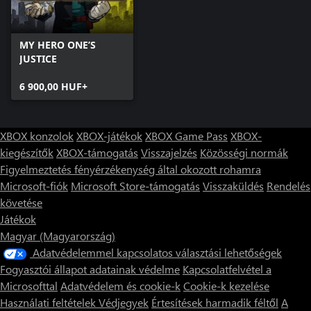
MY HERO ONE’S
JUSTICE
6 900,00 HUF+
XBOX konzolok
XBOX-játékok
XBOX Game Pass
XBOX-
kiegészítők
XBOX-támogatás
Visszajelzés
Közösségi normák
Figyelmeztetés fényérzékenység által okozott rohamra
Microsoft-fiók
Microsoft Store-támogatás
Visszaküldés
Rendelés
követése
Játékok
Magyar (Magyarország)
Adatvédelemmel kapcsolatos választási lehetőségek
Fogyasztói állapot adatainak védelme
Kapcsolatfelvétel a
Microsofttal
Adatvédelem és cookie-k
Cookie-k kezelése
Használati feltételek
Védjegyek
Értesítések harmadik féltől
A