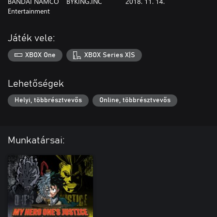
BANDAI NAMCO
BYKING.INC
2018. 11. 14.
Entertainment
Játék vele:
XBOX One
XBOX Series X|S
Lehetőségek
Helyi, többrésztvevős
Online, többrésztvevős
Munkatársai: