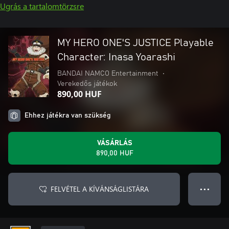
Ugrás a tartalomtörzsre
MY HERO ONE'S JUSTICE Playable
Character: Inasa Yoarashi
BANDAI NAMCO Entertainment
•
Verekedős játékok
890,00 HUF
Ehhez játékra van szükség
VÁSÁRLÁS
890,00 HUF
FELVÉTEL A KÍVÁNSÁGLISTÁRA
● ● ●