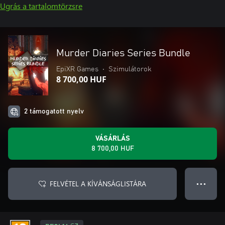
Ugrás a tartalomtörzsre
Murder Diaries Series Bundle
EpiXR Games
•
Szimulátorok
8 700,00 HUF
2 támogatott nyelv
VÁSÁRLÁS
8 700,00 HUF
FELVÉTEL A KÍVÁNSÁGLISTÁRA
● ● ●