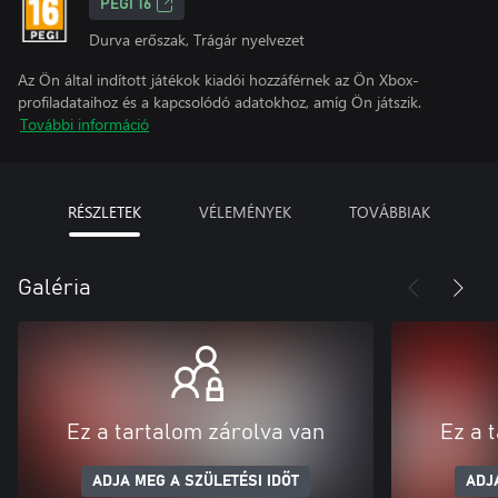
PEGI 16
Durva erőszak, Trágár nyelvezet
Az Ön által indított játékok kiadói hozzáférnek az Ön Xbox-
profiladataihoz és a kapcsolódó adatokhoz, amíg Ön játszik.
További információ
RÉSZLETEK
VÉLEMÉNYEK
TOVÁBBIAK
Galéria
Ez a tartalom zárolva van
Ez a 
ADJA MEG A SZÜLETÉSI IDŐT
ADJ