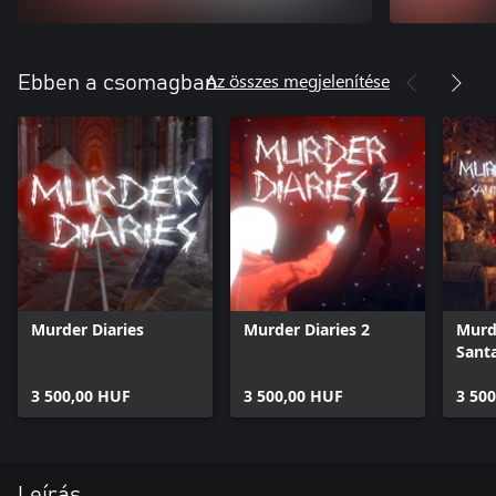
Az összes megjelenítése
Ebben a csomagban
Murder Diaries
Murder Diaries 2
Murde
Santa
3 500,00 HUF
3 500,00 HUF
3 50
Leírás