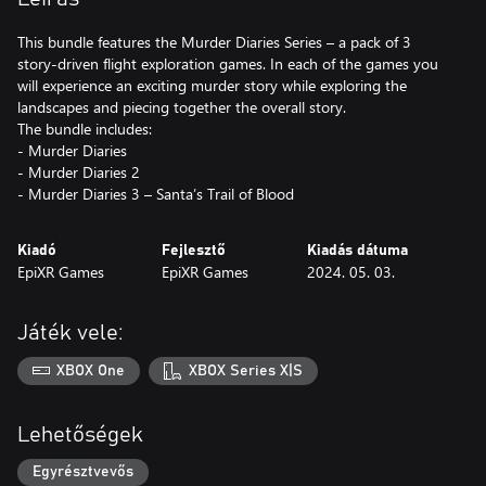
This bundle features the Murder Diaries Series – a pack of 3
story-driven flight exploration games. In each of the games you
will experience an exciting murder story while exploring the
landscapes and piecing together the overall story.
The bundle includes:
- Murder Diaries
- Murder Diaries 2
- Murder Diaries 3 – Santa’s Trail of Blood
Kiadó
Fejlesztő
Kiadás dátuma
EpiXR Games
EpiXR Games
2024. 05. 03.
Játék vele:
XBOX One
XBOX Series X|S
Lehetőségek
Egyrésztvevős