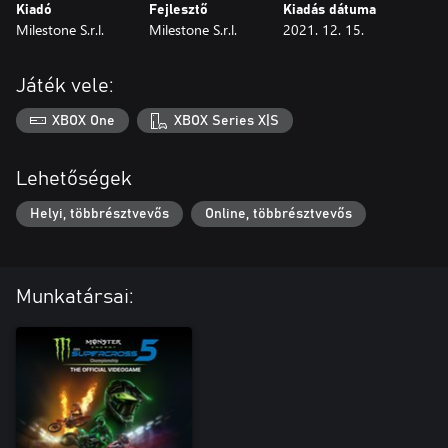
Kiadó
Fejlesztő
Kiadás dátuma
Milestone S.r.l.
Milestone S.r.l.
2021. 12. 15.
Játék vele:
XBOX One
XBOX Series X|S
Lehetőségek
Helyi, többrésztvevős
Online, többrésztvevős
Munkatársai: