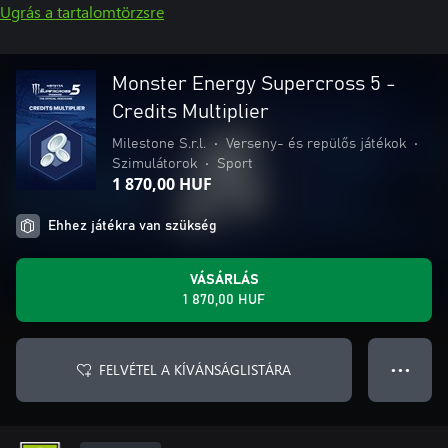
Ugrás a tartalomtörzsre
Monster Energy Supercross 5 -
Credits Multiplier
Milestone S.r.l.
•
Verseny- és repülős játékok
•
Szimulátorok
•
Sport
1 870,00 HUF
Ehhez játékra van szükség
VÁSÁRLÁS
1 870,00 HUF
FELVÉTEL A KÍVÁNSÁGLISTÁRA
● ● ●