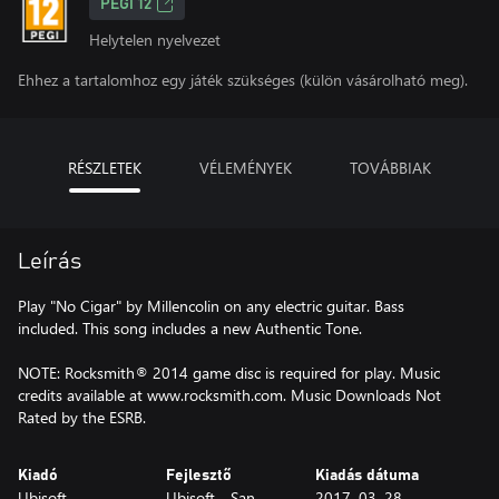
PEGI 12
Helytelen nyelvezet
Ehhez a tartalomhoz egy játék szükséges (külön vásárolható meg).
RÉSZLETEK
VÉLEMÉNYEK
TOVÁBBIAK
Leírás
Play "No Cigar" by Millencolin on any electric guitar. Bass
included. This song includes a new Authentic Tone.
NOTE: Rocksmith® 2014 game disc is required for play. Music
credits available at www.rocksmith.com. Music Downloads Not
Rated by the ESRB.
Kiadó
Fejlesztő
Kiadás dátuma
Ubisoft
Ubisoft - San
2017. 03. 28.