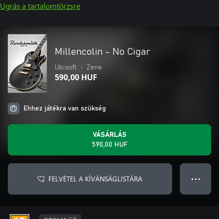
Ugrás a tartalomtörzsre
Millencolin - No Cigar
Ubisoft
•
Zene
590,00 HUF
Ehhez játékra van szükség
VÁSÁRLÁS
590,00 HUF
FELVÉTEL A KÍVÁNSÁGLISTÁRA
● ● ●