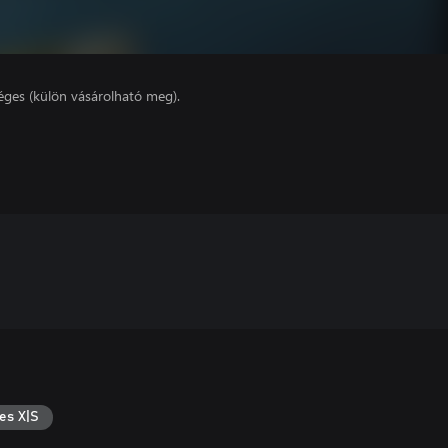
éges (külön vásárolható meg).
es X|S