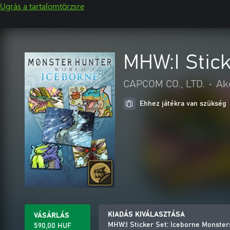
Ugrás a tartalomtörzsre
MHW:I Stick
CAPCOM CO., LTD.
•
Ak
Ehhez játékra van szükség
KIADÁS KIVÁLASZTÁSA
VÁSÁRLÁS
MHW:I Sticker Set: Iceborne Monster
590,00 HUF