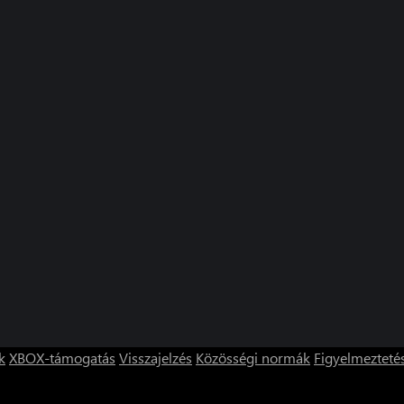
k
XBOX-támogatás
Visszajelzés
Közösségi normák
Figyelmezteté