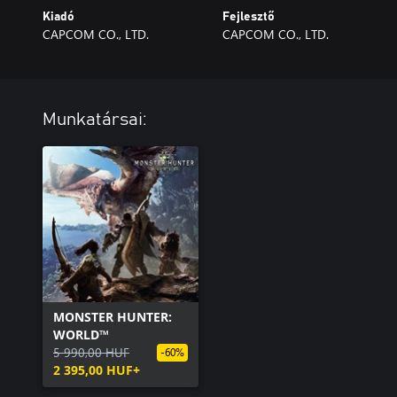
Kiadó
Fejlesztő
CAPCOM CO., LTD.
CAPCOM CO., LTD.
Munkatársai:
MONSTER HUNTER:
WORLD™
5 990,00 HUF
-60%
2 395,00 HUF+