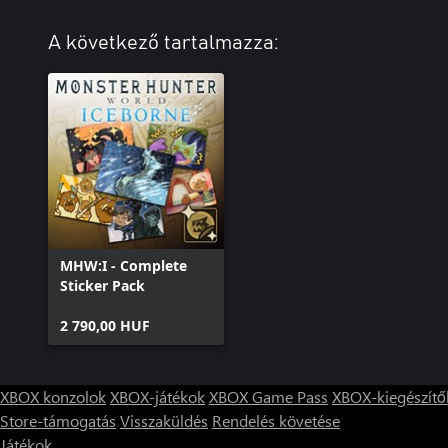
A következő tartalmazza:
MHW:I - Complete
Sticker Pack
2 790,00 HUF
XBOX konzolok
XBOX-játékok
XBOX Game Pass
XBOX-kiegészítő
Store-támogatás
Visszaküldés
Rendelés követése
Játékok