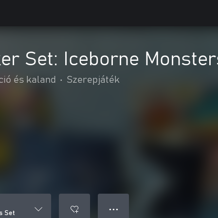
er Set: Iceborne Monster
ció és kaland
•
Szerepjáték
● ● ●
s Set