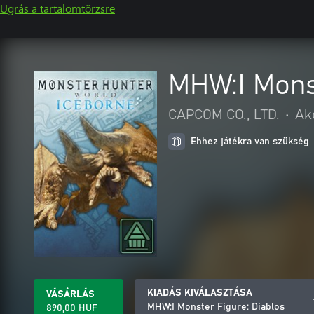
Ugrás a tartalomtörzsre
MHW:I Monst
CAPCOM CO., LTD.
•
Ak
Ehhez játékra van szükség
KIADÁS KIVÁLASZTÁSA
VÁSÁRLÁS
MHW:I Monster Figure: Diablos
890,00 HUF