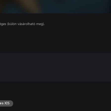
éges (külön vásárolható meg).
es X|S