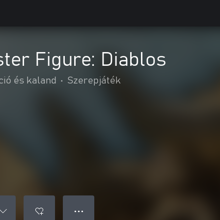
er Figure: Diablos
ció és kaland
•
Szerepjáték
● ● ●