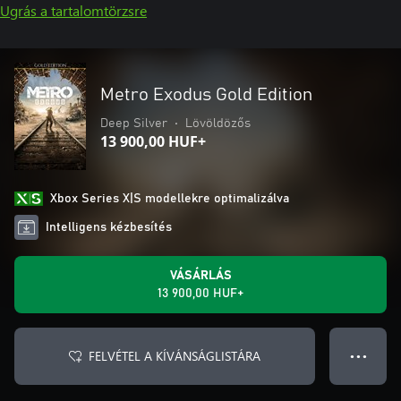
Ugrás a tartalomtörzsre
Metro Exodus Gold Edition
Deep Silver
•
Lövöldözős
13 900,00 HUF+
Xbox Series X|S modellekre optimalizálva
Intelligens kézbesítés
VÁSÁRLÁS
13 900,00 HUF+
FELVÉTEL A KÍVÁNSÁGLISTÁRA
● ● ●