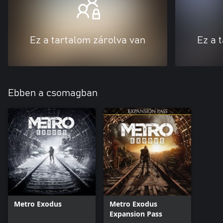
Ez a tartalom zárolva van
Ez a 
Ebben a csomagban
Metro Exodus
Metro Exodus
Expansion Pass