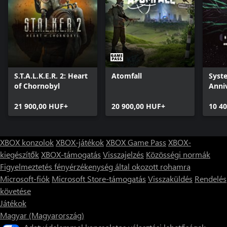
S.T.A.L.K.E.R. 2: Heart
Atomfall
Syst
of Chornobyl
Anni
Rema
21 900,00 HUF+
20 900,00 HUF+
10 4
XBOX konzolok
XBOX-játékok
XBOX Game Pass
XBOX-
kiegészítők
XBOX-támogatás
Visszajelzés
Közösségi normák
Figyelmeztetés fényérzékenység által okozott rohamra
Microsoft-fiók
Microsoft Store-támogatás
Visszaküldés
Rendelés
követése
Játékok
Magyar (Magyarország)