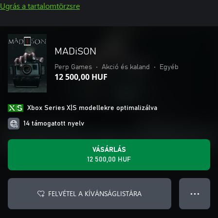
Ugrás a tartalomtörzsre
MADiSON
Perp Games
•
Akció és kaland
•
Egyéb
12 500,00 HUF
Xbox Series X|S modellekre optimalizálva
14 támogatott nyelv
VÁSÁRLÁS
12 500,00 HUF
FELVÉTEL A KÍVÁNSÁGLISTÁRA
● ● ●