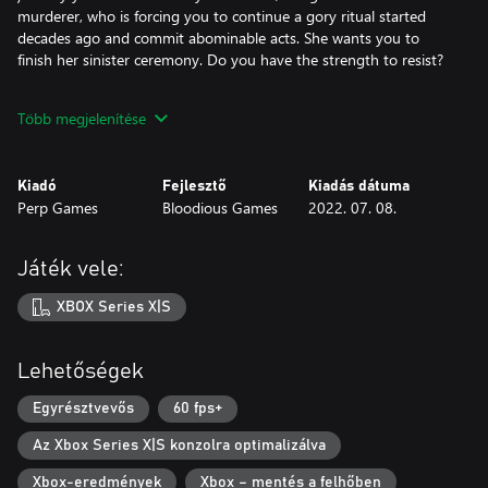
murderer, who is forcing you to continue a gory ritual started
decades ago and commit abominable acts. She wants you to
finish her sinister ceremony. Do you have the strength to resist?
It’s not just her that you need to worry about. There is more
Több megjelenítése
than one evil entity in MADiSON and every character has a
disturbing story that blends seamlessly into the main narrative.
Use the instant camera to survive this torture. Develop the
Kiadó
Fejlesztő
Kiadás dátuma
photos you take manually and face the fear of unveiling the
Perp Games
Bloodious Games
2022. 07. 08.
truth. Search everything, pick up elements and interact with them
to survive the entities. Randomly activated events and changing
puzzles throughout the game assures a higher level of
Játék vele:
replayability as you get lost in this immersive and terrifying
experience.
XBOX Series X|S
Watch every step you make and be careful not to attract any
unwanted attention. You won’t be alone.
Lehetőségek
Egyrésztvevős
60 fps+
Az Xbox Series X|S konzolra optimalizálva
Xbox-eredmények
Xbox – mentés a felhőben