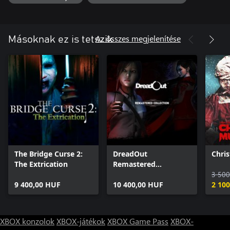
Az összes megjelenítése
Másoknak ez is tetszik
The Bridge Curse 2:
DreadOut
Chri
The Extrication
Remastered
Collection
3 500
9 400,00 HUF
10 400,00 HUF
2 10
XBOX konzolok
XBOX-játékok
XBOX Game Pass
XBOX-