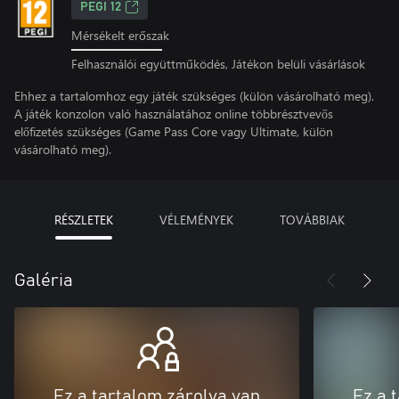
PEGI 12
Mérsékelt erőszak
Felhasználói együttműködés, Játékon belüli vásárlások
Ehhez a tartalomhoz egy játék szükséges (külön vásárolható meg).
A játék konzolon való használatához online többrésztvevős
előfizetés szükséges (Game Pass Core vagy Ultimate, külön
vásárolható meg).
RÉSZLETEK
VÉLEMÉNYEK
TOVÁBBIAK
Galéria
Ez a tartalom zárolva van
Ez a 