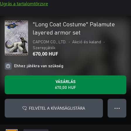
Ugrás a tartalomtörzsre
"Long Coat Costume" Palamute
layered armor set
CAPCOM CO., LTD.
•
Akció és kaland
•
Szerepjáték
670,00 HUF
Ehhez játékra van szükség
VÁSÁRLÁS
670,00 HUF
FELVÉTEL A KÍVÁNSÁGLISTÁRA
● ● ●