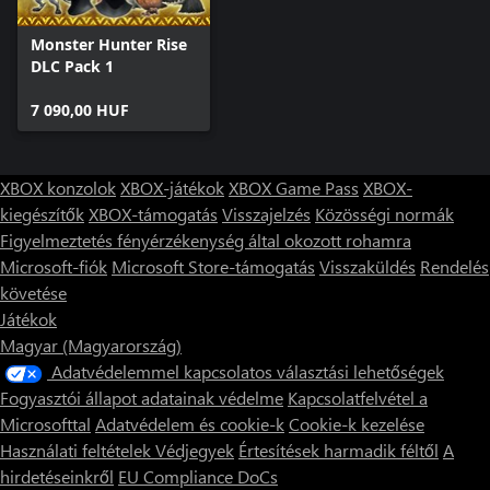
Monster Hunter Rise
DLC Pack 1
7 090,00 HUF
XBOX konzolok
XBOX-játékok
XBOX Game Pass
XBOX-
kiegészítők
XBOX-támogatás
Visszajelzés
Közösségi normák
Figyelmeztetés fényérzékenység által okozott rohamra
Microsoft-fiók
Microsoft Store-támogatás
Visszaküldés
Rendelés
követése
Játékok
Magyar (Magyarország)
Adatvédelemmel kapcsolatos választási lehetőségek
Fogyasztói állapot adatainak védelme
Kapcsolatfelvétel a
Microsofttal
Adatvédelem és cookie-k
Cookie-k kezelése
Használati feltételek
Védjegyek
Értesítések harmadik féltől
A
hirdetéseinkről
EU Compliance DoCs