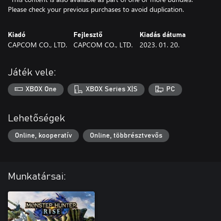
Please check your previous purchases to avoid duplication.
Kiadó
Fejlesztő
Kiadás dátuma
CAPCOM CO., LTD.
CAPCOM CO., LTD.
2023. 01. 20.
Játék vele:
XBOX One
XBOX Series X|S
PC
Lehetőségek
Online, kooperatív
Online, többrésztvevős
Munkatársai: