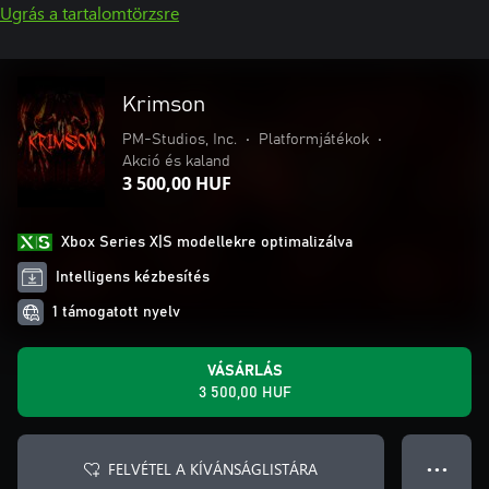
Ugrás a tartalomtörzsre
Krimson
PM-Studios, Inc.
•
Platformjátékok
•
Akció és kaland
3 500,00 HUF
Xbox Series X|S modellekre optimalizálva
Intelligens kézbesítés
1 támogatott nyelv
VÁSÁRLÁS
3 500,00 HUF
FELVÉTEL A KÍVÁNSÁGLISTÁRA
● ● ●