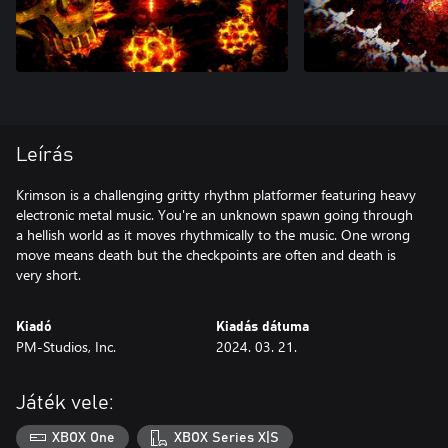
Leírás
Krimson is a challenging gritty rhythm platformer featuring heavy
electronic metal music. You're an unknown spawn going through
a hellish world as it moves rhythmically to the music. One wrong
move means death but the checkpoints are often and death is
very short.
Kiadó
Kiadás dátuma
PM-Studios, Inc.
2024. 03. 21.
Játék vele:
XBOX One
XBOX Series X|S