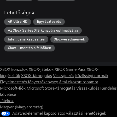
Lehetőségek
4K Ultra HD
Egyrésztvevős
Az Xbox Series X|S konzolra optimalizálva
Intelligens kézbesítés
Xbox-eredmények
Xbox – mentés a felhőben
XBOX konzolok
XBOX-játékok
XBOX Game Pass
XBOX-
kiegészítők
XBOX-támogatás
Visszajelzés
Közösségi normák
Figyelmeztetés fényérzékenység által okozott rohamra
Microsoft-fiók
Microsoft Store-támogatás
Visszaküldés
Rendelés
követése
Játékok
Magyar (Magyarország)
Adatvédelemmel kapcsolatos választási lehetőségek