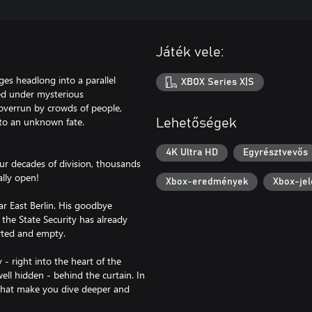
Játék vele:
ges headlong into a parallel
XBOX Series X|S
ed under mysterious
g overrun by crowds of people,
nto an unknown fate.
Lehetőségek
4K Ultra HD
Egyrésztvevős
our decades of division, thousands
ally open!
Xbox-eredmények
Xbox-jel
ar East Berlin. His goodbye
 the State Security has already
erted and empty.
 - right into the heart of the
well hidden - behind the curtain. In
ty that make you dive deeper and