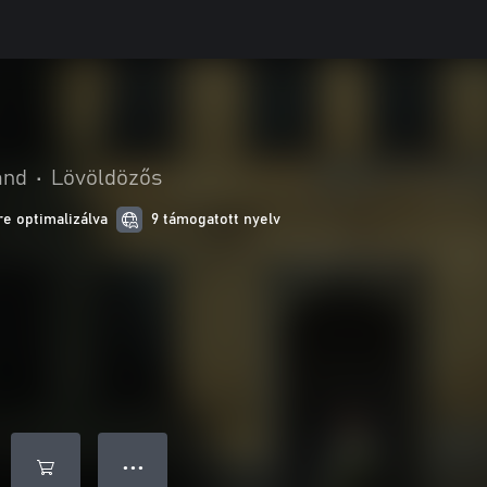
and
•
Lövöldözős
e optimalizálva
9 támogatott nyelv
● ● ●