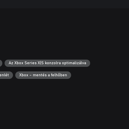
Az Xbox Series X|S konzolra optimalizálva
enlét
Xbox – mentés a felhőben