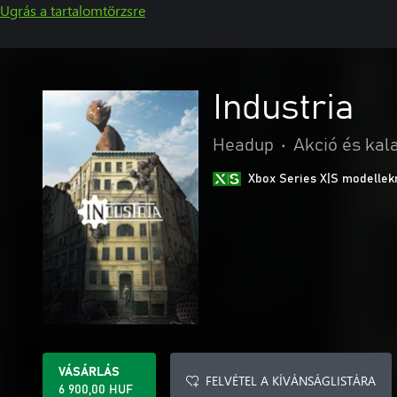
Ugrás a tartalomtörzsre
Industria
Headup
•
Akció és kal
Xbox Series X|S modellekr
VÁSÁRLÁS
FELVÉTEL A KÍVÁNSÁGLISTÁRA
6 900,00 HUF