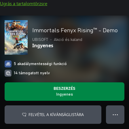
Ugrás a tartalomtörzsre
Immortals Fenyx Rising™ - Demo
UBISOFT
•
Akció és kaland
Ingyenes
5 akadálymentességi funkció
14 támogatott nyelv
BESZERZÉS
Ingyenes
FELVÉTEL A KÍVÁNSÁGLISTÁRA
● ● ●