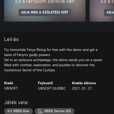
Ez a tartalom zárolva van
Ez a 
ADJA MEG A SZÜLETÉSI IDŐT
ADJ
Leírás
Try Immortals Fenyx Rising for free with the demo and get a
taste of Fenyx’s godly powers.
Set in an exclusive archipelago, the demo sends you on a quest
filled with combat, exploration, and puzzles to discover the
mysterious Secret of the Cyclops.
Kiadó
Fejlesztő
Kiadás dátuma
UBISOFT
UBISOFT QUEBEC
2021. 01. 27.
Játék vele:
XBOX One
XBOX Series X|S