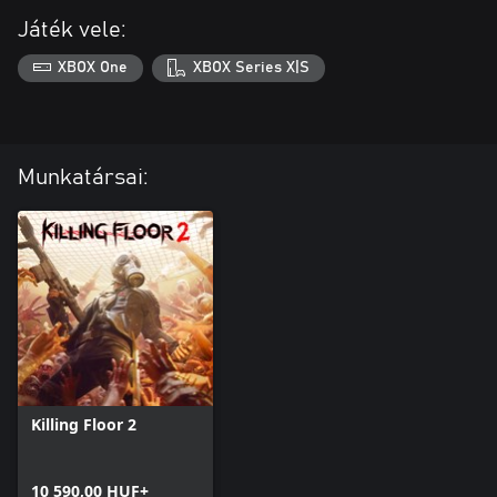
Játék vele:
XBOX One
XBOX Series X|S
Munkatársai:
Killing Floor 2
10 590,00 HUF+