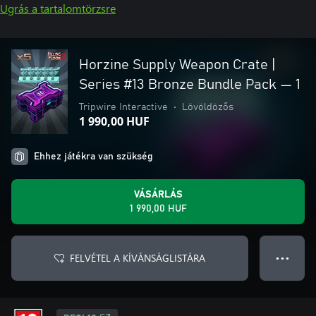
Ugrás a tartalomtörzsre
Horzine Supply Weapon Crate |
Series #13 Bronze Bundle Pack — 1
Tripwire Interactive
•
Lövöldözős
1 990,00 HUF
Ehhez játékra van szükség
VÁSÁRLÁS
1 990,00 HUF
FELVÉTEL A KÍVÁNSÁGLISTÁRA
● ● ●