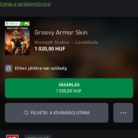
Ugrás a tartalomtörzsre
Groovy Armor Skin
Microsoft Studios
•
Lövöldözős
1 020,00 HUF
Ehhez játékra van szükség
VÁSÁRLÁS
1 020,00 HUF
FELVÉTEL A KÍVÁNSÁGLISTÁRA
● ● ●