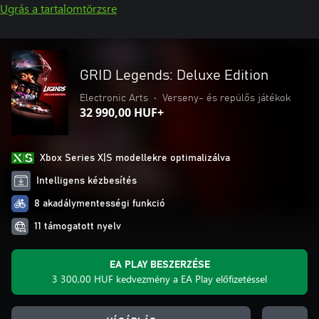
Ugrás a tartalomtörzsre
GRID Legends: Deluxe Edition
Electronic Arts
•
Verseny- és repülős játékok
32 990,00 HUF+
Xbox Series X|S modellekre optimalizálva
Intelligens kézbesítés
8 akadálymentességi funkció
11 támogatott nyelv
EA PLAY BESZERZÉSE
3 300,00 HUF kedvezmény a EA Play előfizetéssel