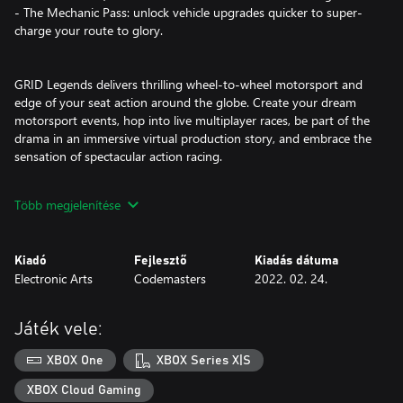
- The Mechanic Pass: unlock vehicle upgrades quicker to super-
charge your route to glory.
GRID Legends delivers thrilling wheel-to-wheel motorsport and
edge of your seat action around the globe. Create your dream
motorsport events, hop into live multiplayer races, be part of the
drama in an immersive virtual production story, and embrace the
sensation of spectacular action racing.
Jostle for position. Drive legendary cars to their limits. Feel the
Több megjelenítése
rush of incredible speed. Push your Nemesis on the track. Defeat
your friends again and again... and don’t let them ever forget it!
Kiadó
Fejlesztő
Kiadás dátuma
o Play together with up to 21 friends in the most social and
Electronic Arts
Codemasters
2022. 02. 24.
connected GRID ever, including cross-platform play, and cause
havoc on the track.
o Make racing memories with a stunning variety of cars, new city
Játék vele:
locations such as London, exciting event types, and create on-
track enemies.
XBOX One
XBOX Series X|S
o Use the Race Creator to design adrenaline-fueled races to tear
up with your friends, with event types like Elimination, electrifying
XBOX Cloud Gaming