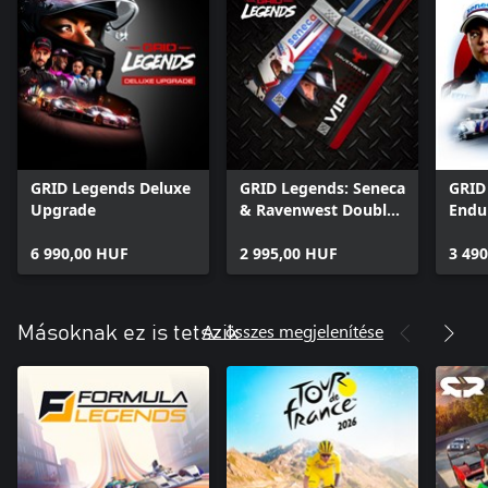
GRID Legends Deluxe
GRID Legends: Seneca
GRID
Upgrade
& Ravenwest Double
Endur
Pack
6 990,00 HUF
2 995,00 HUF
3 49
Az összes megjelenítése
Másoknak ez is tetszik