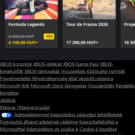
Formula Legends
Tour de France 2026
Proj
6 900,00 HUF
-40%
4 140,00 HUF+
17 300,00 HUF+
16 5
XBOX konzolok
XBOX-játékok
XBOX Game Pass
XBOX-
kiegészítők
XBOX-támogatás
Visszajelzés
Közösségi normák
Figyelmeztetés fényérzékenység által okozott rohamra
Microsoft-fiók
Microsoft Store-támogatás
Visszaküldés
Rendelés
követése
Játékok
Magyar (Magyarország)
Adatvédelemmel kapcsolatos választási lehetőségek
Fogyasztói állapot adatainak védelme
Kapcsolatfelvétel a
Microsofttal
Adatvédelem és cookie-k
Cookie-k kezelése