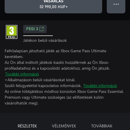
VÁSÁRLÁS
● ● ●
32 990,00 HUF+
PEGI 3
Játékon belüli vásárlások
Felhőalapúan játszható játék az Xbox Game Pass Ultimate
keretében.
Az Ön által indított játékok kiadói hozzáférnek az Ön Xbox-
profiladataihoz és a kapcsolódó adatokhoz, amíg Ön játszik.
További információ
+Alkalmazáson belüli vásárlásokat kínál.
Szülői felügyelettel kapcsolatos információk.
További információ
Az online többjátékos módhoz konzolon Xbox Game Pass Essential,
Premium vagy Ultimate szükséges (az előfizetések külön
vásárolhatók meg).
RÉSZLETEK
VÉLEMÉNYEK
TOVÁBBIAK