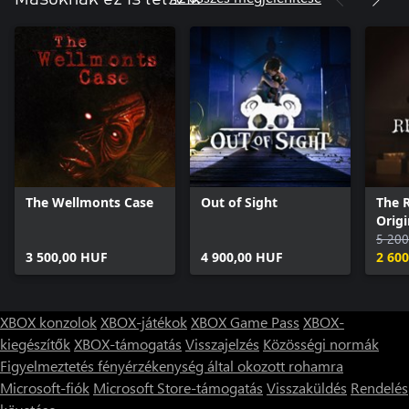
The Wellmonts Case
Out of Sight
The 
Origi
5 200
3 500,00 HUF
4 900,00 HUF
2 60
XBOX konzolok
XBOX-játékok
XBOX Game Pass
XBOX-
kiegészítők
XBOX-támogatás
Visszajelzés
Közösségi normák
Figyelmeztetés fényérzékenység által okozott rohamra
Microsoft-fiók
Microsoft Store-támogatás
Visszaküldés
Rendelés