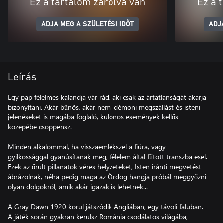
Ez a tartalom zárolva van
Ez a 
ADJA MEG A SZÜLETÉSI IDŐT
ADJ
Leírás
Egy pap félelmes kalandja vár rád, aki csak az ártatlanságát akarja
bizonyítani. Akár bűnös, akár nem, démoni megszállást és isteni
jelenéseket is magába foglaló, különös események kellős
közepébe csöppensz.
Minden alkalommal, ha visszaemlékszel a fiúra, vagy
gyilkossággal gyanúsítanak meg, félelem által fűtött transzba esel.
Ezek az őrült pillanatok véres helyzeteket, Isten iránti megvetést
ábrázolnak, néha pedig maga az Ördög hangja próbál meggyőzni
olyan dolgokról, amik akár igazak is lehetnek...
A Gray Dawn 1920 körül játszódik Angliában, egy távoli faluban.
A játék során gyakran kerülsz Románia csodálatos világába,