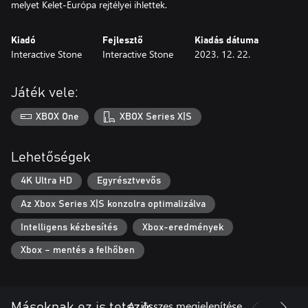
melyet Kelet-Európa rejtélyei ihlettek.
Kiadó
Fejlesztő
Kiadás dátuma
Interactive Stone
Interactive Stone
2023. 12. 22.
Játék vele:
XBOX One
XBOX Series X|S
Lehetőségek
4K Ultra HD
Egyrésztvevős
Az Xbox Series X|S konzolra optimalizálva
Intelligens kézbesítés
Xbox-eredmények
Xbox – mentés a felhőben
Az összes megjelenítése
Másoknak ez is tetszik