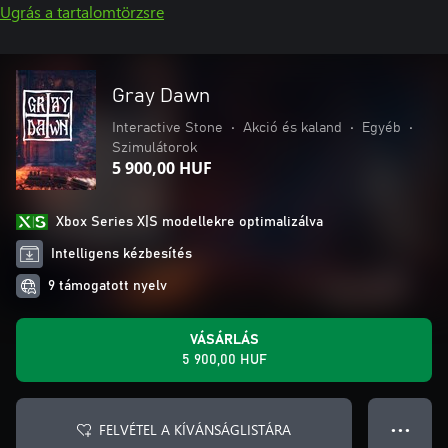
Ugrás a tartalomtörzsre
Gray Dawn
Interactive Stone
•
Akció és kaland
•
Egyéb
•
Szimulátorok
5 900,00 HUF
Xbox Series X|S modellekre optimalizálva
Intelligens kézbesítés
9 támogatott nyelv
VÁSÁRLÁS
5 900,00 HUF
FELVÉTEL A KÍVÁNSÁGLISTÁRA
● ● ●