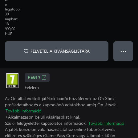
a
legutóbbi
30
napban:
18
990,00
HUF
FELVÉTEL A KÍVÁNSÁGLISTÁRA
● ● ●
PEGI 7
Félelem
Az Ön által indított játékok kiadói hozzáférnek az Ön Xbox-
profiladataihoz és a kapcsolódó adatokhoz, amíg Ön játszik.
További információ
+Alkalmazáson belüli vásárlásokat kínál.
Szülői felügyelettel kapcsolatos információk.
További információ
A játék konzolon való használatához online többrésztvevős
előfizetés szükséges (Game Pass Core vagy Ultimate, külön