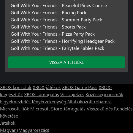
Golf With Your Friends - Peaceful Pines Course
Golf With Your Friends - Racing Pack
Golf With Your Friends - Summer Party Pack
Golf With Your Friends - Sports Pack
Golf With Your Friends - Pizza Party Pack
Golf With Your Friends - Horrifying Headgear Pack
Golf With Your Friends - Fairytale Fables Pack
VISSZA A TETEJÉRE
XBOX konzolok
XBOX-játékok
XBOX Game Pass
XBOX-
kiegészítők
XBOX-támogatás
Visszajelzés
Közösségi normák
Figyelmeztetés fényérzékenység által okozott rohamra
Microsoft-fiók
Microsoft Store-támogatás
Visszaküldés
Rendelés
követése
Játékok
Magyar (Magyarország)