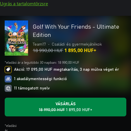
Ugrás a tartalomtörzsre
Golf With Your Friends - Ultimate
Edition
Team17
•
Családi és gyermekjátékok
18 990,00 HUF
1 895,00 HUF+
*eladási ár a legutóbbi 30 napban: 18 990,00 HUF
Akció: 17 095,00 HUF megtakarítás, 3 nap múlva véget ér
1 akadálymentességi funkció
11 támogatott nyelv
VÁSÁRLÁS
18 990,00 HUF
1 895,00 HUF+
*eladási
ár