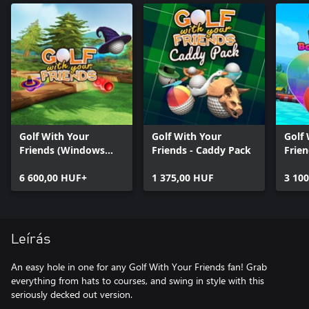
Golf With Your
Golf With Your
Golf
Friends (Windows
Friends - Caddy Pack
Frien
Version)
Cast
6 600,00 HUF+
1 375,00 HUF
3 10
Leírás
An easy hole in one for any Golf With Your Friends fan! Grab
everything from hats to courses, and swing in style with this
seriously decked out version.