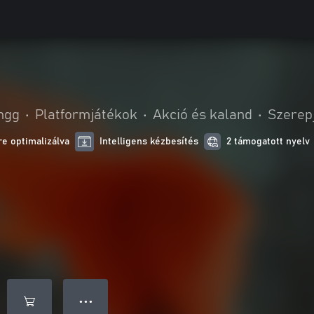
ingg
•
Platformjátékok
•
Akció és kaland
•
Szerep
e optimalizálva
Intelligens kézbesítés
2 támogatott nyelv
● ● ●