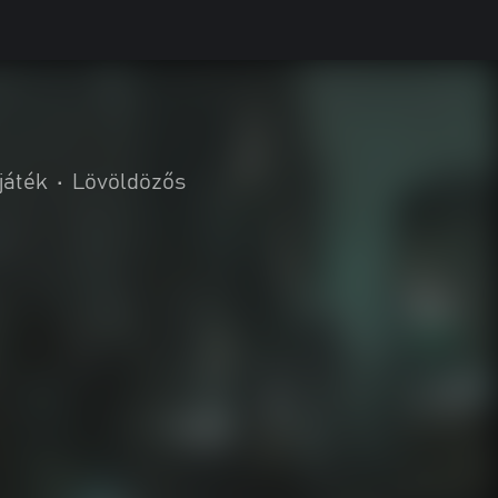
játék
•
Lövöldözős