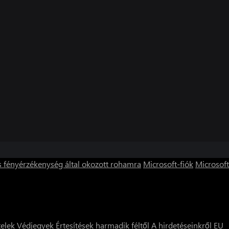
s fényérzékenység által okozott rohamra
Microsoft-fiók
Microsoft
telek
Védjegyek
Értesítések harmadik féltől
A hirdetéseinkről
EU