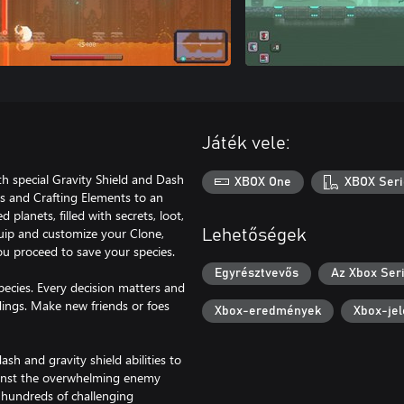
Játék vele:
h special Gravity Shield and Dash
XBOX One
XBOX Seri
ls and Crafting Elements to an
anets, filled with secrets, loot,
quip and customize your Clone,
Lehetőségek
ou proceed to save your species.
Egyrésztvevős
Az Xbox Seri
pecies. Every decision matters and
dings. Make new friends or foes
Xbox-eredmények
Xbox-jel
sh and gravity shield abilities to
ainst the overwhelming enemy
n hundreds of challenging