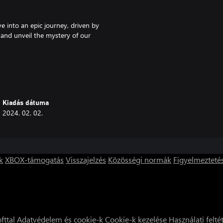
e into an epic journey, driven by
 and unveil the mystery of our
make new friends or foes. Your
r species. Find hidden areas
Kiadás dátuma
rything you'll find on your
2024. 02. 02.
 be used to unlock upgrades,
nce you've gained access to the
k
XBOX-támogatás
Visszajelzés
Közösségi normák
Figyelmezteté
fttal
Adatvédelem és cookie-k
Cookie-k kezelése
Használati felté