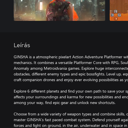
Leírás
GINSHA is a atmospheric pixelart Action Adventure Platformer wit
mechanics. It combines a versatile Platformer Core with RPG, Sou
Anomaly among Metroidvania games. Explore huge interconnected pl
obstacles, different enemy types and epic bossfights. Level up, e
craft companion drones and enjoy ever evolving possibilities as y
Explore 6 different planets and find your own path to save your s
affects your surroundings and karma for new possibilities and en
among your way, find epic gear and unlock new shortcuts.
Choose from a wide variety of weapon types and combine skills, da
master GINSHA's fast paced combat system. Defend yourself ag
forces and fight on ground, in the air, underwater and in space i