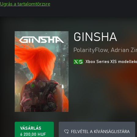
Ugrás a tartalomtörzsre
GINSHA
PolarityFlow, Adrian Z
Xbox Series X|S modellekr
VÁSÁRLÁS
FELVÉTEL A KÍVÁNSÁGLISTÁRA
6 200,00 HUF