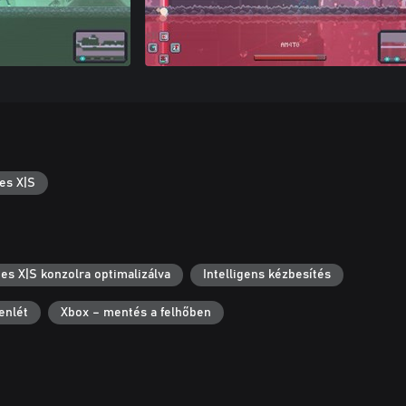
es X|S
es X|S konzolra optimalizálva
Intelligens kézbesítés
enlét
Xbox – mentés a felhőben