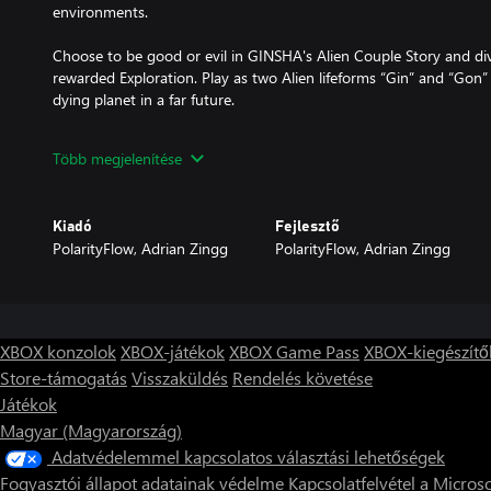
environments.
Choose to be good or evil in GINSHA's Alien Couple Story and div
rewarded Exploration. Play as two Alien lifeforms “Gin” and “Gon”
dying planet in a far future.
Meet and interact with unknown lifeforms, learn new languages, 
Több megjelenítése
decisions matter and will have a huge impact on the future of you
within hidden areas, easter eggs and 80s sci-fi legends...
Kiadó
Fejlesztő
Your clone is equipped with a Scanner that allows you to scan eve
PolarityFlow, Adrian Zingg
PolarityFlow, Adrian Zingg
journey. Collected data will be stored in an in-game wiki and can
create advanced gear and to build & simulate your own Worlds o
betaverse.
XBOX konzolok
XBOX-játékok
XBOX Game Pass
XBOX-kiegészítő
Store-támogatás
Visszaküldés
Rendelés követése
Játékok
Magyar (Magyarország)
Adatvédelemmel kapcsolatos választási lehetőségek
Fogyasztói állapot adatainak védelme
Kapcsolatfelvétel a Microso