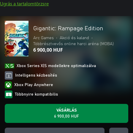
Ugrás a tartalomtörzsre
Gigantic: Rampage Edition
Arc Games
•
Akció és kaland
•
Többrésztvevős online harci aréna (MOBA)
6 900,00 HUF
Xbox Series X|S modellekre optimalizálva
Intelligens kézbesítés
Xbox Play Anywhere
Többnyire kompatibilis
VÁSÁRLÁS
6 900,00 HUF