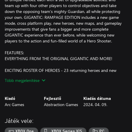
team up with four other players to control objectives and take
down the opposing team’s mighty Guardian, all while protecting
your own. GIGANTIC: RAMPAGE EDITION includes a new game
mode, cross platform play, new heroes, new maps, and gameplay
improvements that give fans a bigger and more complete
GIGANTIC experience than ever before, while welcoming new
players to the action and fun-filled world of a Hero Shooter.
FEATURES:
EVERYTHING FROM THE ORIGINAL GIGANTIC AND MORE!
EXCITING ROSTER OF HEROES - 23 returning heroes and new
heroes to select from, all with a unique set of offensive and
Több megjelenítése
defensive capabilities, including their own ultimate abilities.
Choose a hero, join a team and go against another team in 5v5
battles to see who will win it all!
Kiadó
Fejlesztő
Kiadás dátuma
Arc Games
Abstraction Games
2024. 04. 09.
NEW HEROES:
ROLAND - A world-hardened man, who lost his arm, but gained
unparalleled reach.
Játék vele:
KAJIR - A fast reflexed feline who has a taste for fighting in the
alley and streets.
XBOX One
XBOX Series X|S
PC