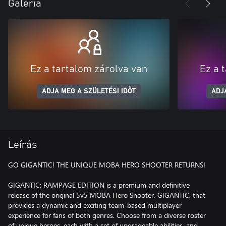
Galéria
Ez a tartalom zárolva van
Ez a 
ADJA MEG A SZÜLETÉSI IDŐT
ADJ
Leírás
GO GIGANTIC! THE UNIQUE MOBA HERO SHOOTER RETURNS!
GIGANTIC: RAMPAGE EDITION is a premium and definitive
release of the original 5v5 MOBA Hero Shooter, GIGANTIC, that
provides a dynamic and exciting team-based multiplayer
experience for fans of both genres. Choose from a diverse roster
of unique heroes, each with a set of upgradeable abilities, and