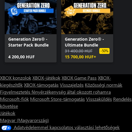
Generation Zero® -
Generation Zero® -
Starter Pack Bundle
Ultimate Bundle
31 400,00 HUF
-50%
4 200,00 HUF
15 700,00 HUF+
XBOX konzolok
XBOX-játékok
XBOX Game Pass
XBOX-
kiegészítők
XBOX-támogatás
Visszajelzés
Közösségi normák
Figyelmeztetés fényérzékenység által okozott rohamra
Microsoft-fiók
Microsoft Store-támogatás
Visszaküldés
Rendelés
követése
Játékok
Magyar (Magyarország)
Adatvédelemmel kapcsolatos választási lehetőségek