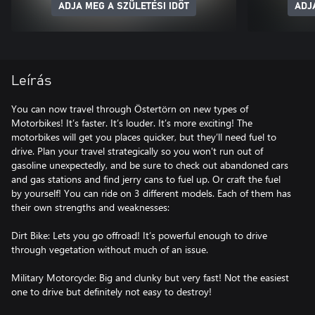
ADJA MEG A SZÜLETÉSI IDŐT
ADJ
Leírás
You can now travel through Östertörn on new types of
Motorbikes! It’s faster. It’s louder. It’s more exciting! The
motorbikes will get you places quicker, but they’ll need fuel to
drive. Plan your travel strategically so you won't run out of
gasoline unexpectedly, and be sure to check out abandoned cars
and gas stations and find jerry cans to fuel up. Or craft the fuel
by yourself! You can ride on 3 different models. Each of them has
their own strengths and weaknesses:
Dirt Bike: Lets you go offroad! It’s powerful enough to drive
through vegetation without much of an issue.
Military Motorcycle: Big and clunky but very fast! Not the easiest
one to drive but definitely not easy to destroy!