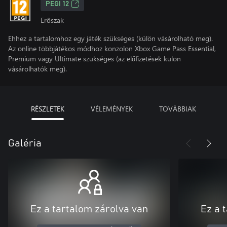
PEGI 12
Erőszak
Ehhez a tartalomhoz egy játék szükséges (külön vásárolható meg).
Az online többjátékos módhoz konzolon Xbox Game Pass Essential,
Premium vagy Ultimate szükséges (az előfizetések külön
vásárolhatók meg).
RÉSZLETEK
VÉLEMÉNYEK
TOVÁBBIAK
Galéria
Ez a tartalom zárolva van
Ez a 