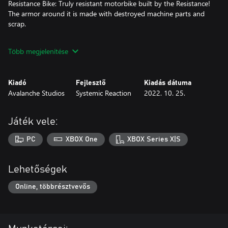
Resistance Bike: Truly resistant motorbike built by the Resistance!
The armor around it is made with destroyed machine parts and
scrap.
Each motorbike comes with 6 color variations so you can choose
Több megjelenítése
the one that matches your 80s style.
Motorbikes are loud, so they can attract enemies if you ride near
Kiadó
Fejlesztő
Kiadás dátuma
them. Also remember that they might need repairing from time
Avalanche Studios
Systemic Reaction
2022. 10. 25.
to time! You can scavenge repair kits or craft your own - the
choice is yours.
Játék vele:
PC
XBOX One
XBOX Series X|S
Lehetőségek
Online, többrésztvevős