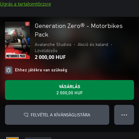
Ugrás a tartalomtörzsre
Generation Zero® - Motorbikes
Pack
Avalanche Studios
•
Akció és kaland
•
Lövöldözős
2 000,00 HUF
Ehhez játékra van szükség
VÁSÁRLÁS
2 000,00 HUF
FELVÉTEL A KÍVÁNSÁGLISTÁRA
● ● ●