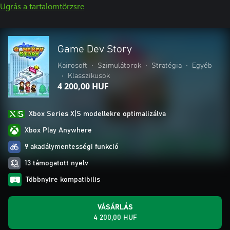
Ugrás a tartalomtörzsre
Game Dev Story
Kairosoft
•
Szimulátorok
•
Stratégia
•
Egyéb
•
Klasszikusok
4 200,00 HUF
Xbox Series X|S modellekre optimalizálva
Xbox Play Anywhere
9 akadálymentességi funkció
13 támogatott nyelv
Többnyire kompatibilis
VÁSÁRLÁS
4 200,00 HUF