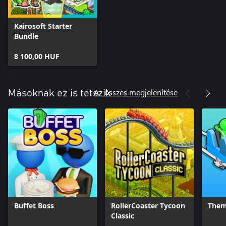
Kairosoft Starter
Bundle
8 100,00 HUF
Az összes megjelenítése
Másoknak ez is tetszik
Buffet Boss
RollerCoaster Tycoon
Them
Classic