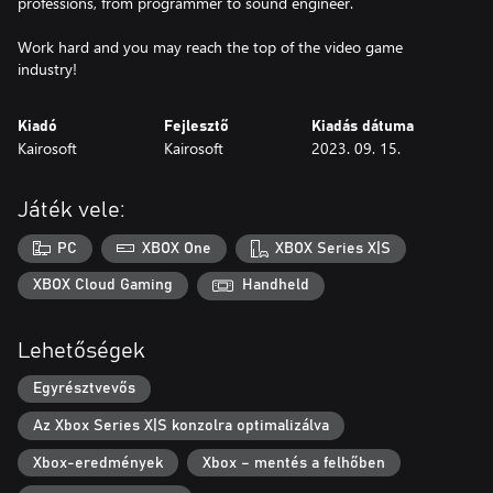
professions, from programmer to sound engineer.
Work hard and you may reach the top of the video game
industry!
Kiadó
Fejlesztő
Kiadás dátuma
Kairosoft
Kairosoft
2023. 09. 15.
Játék vele:
PC
XBOX One
XBOX Series X|S
XBOX Cloud Gaming
Handheld
Lehetőségek
Egyrésztvevős
Az Xbox Series X|S konzolra optimalizálva
Xbox-eredmények
Xbox – mentés a felhőben