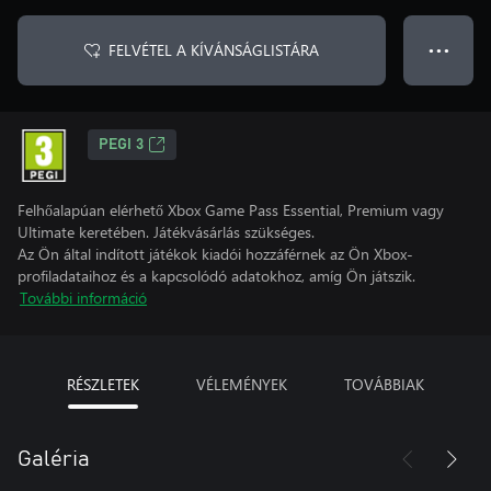
FELVÉTEL A KÍVÁNSÁGLISTÁRA
● ● ●
PEGI 3
Felhőalapúan elérhető Xbox Game Pass Essential, Premium vagy
Ultimate keretében. Játékvásárlás szükséges.
Az Ön által indított játékok kiadói hozzáférnek az Ön Xbox-
profiladataihoz és a kapcsolódó adatokhoz, amíg Ön játszik.
További információ
RÉSZLETEK
VÉLEMÉNYEK
TOVÁBBIAK
Galéria