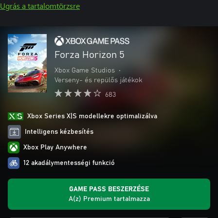
Ugrás a tartalomtörzsre
Forza Horizon 5
Xbox Game Studios
•
Verseny- és repülős játékok
683
Xbox Series X|S modellekre optimalizálva
Intelligens kézbesítés
Xbox Play Anywhere
12 akadálymentességi funkció
GAME PASS BESZERZÉSE
A(z) Premium tartalmazza