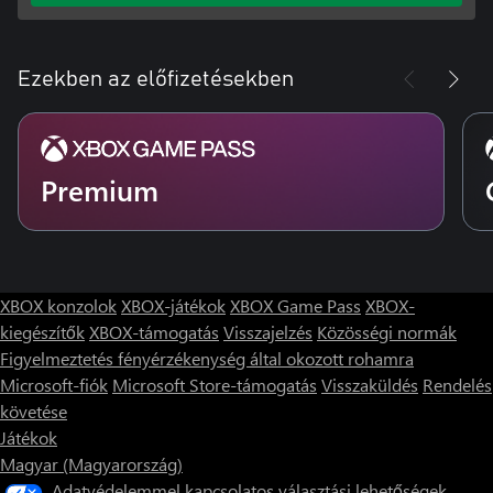
Ezekben az előfizetésekben
Premium
XBOX konzolok
XBOX-játékok
XBOX Game Pass
XBOX-
kiegészítők
XBOX-támogatás
Visszajelzés
Közösségi normák
Figyelmeztetés fényérzékenység által okozott rohamra
Microsoft-fiók
Microsoft Store-támogatás
Visszaküldés
Rendelés
követése
Játékok
Magyar (Magyarország)
Adatvédelemmel kapcsolatos választási lehetőségek