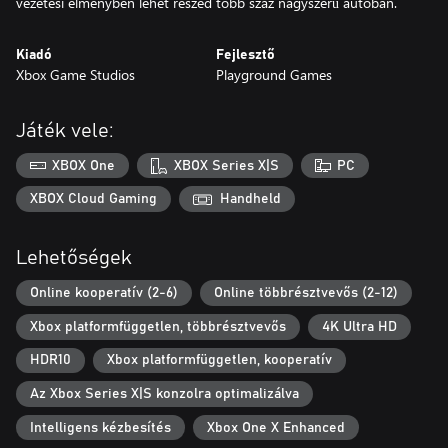
vezetési élményben lehet részed több száz nagyszerű autóban.
Kiadó
Fejlesztő
Xbox Game Studios
Playground Games
Játék vele:
XBOX One
XBOX Series X|S
PC
XBOX Cloud Gaming
Handheld
Lehetőségek
Online kooperatív (2-6)
Online többrésztvevős (2-12)
Xbox platformfüggetlen, többrésztvevős
4K Ultra HD
HDR10
Xbox platformfüggetlen, kooperatív
Az Xbox Series X|S konzolra optimalizálva
Intelligens kézbesítés
Xbox One X Enhanced