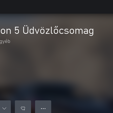
zon 5 Üdvözlőcsomag
gyéb
● ● ●