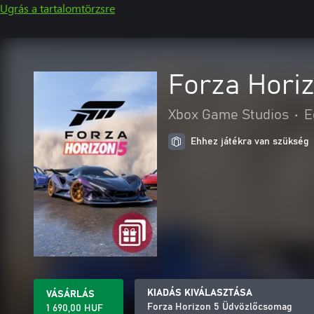
Ugrás a tartalomtörzsre
Forza Hori
Xbox Game Studios
•
E
Ehhez játékra van szükség
KIADÁS KIVÁLASZTÁSA
VÁSÁRLÁS
Forza Horizon 5 Üdvözlőcsomag
1 690,00 HUF