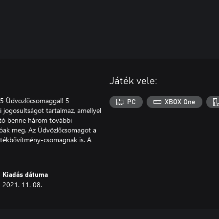
Játék vele:
n 5 Üdvözlőcsomaggal! 5
PC
XBOX One
i jogosultságot tartalmaz, amellyel
ató benne három további
atóak meg. Az Üdvözlőcsomagot a
játékbővítmény-csomagnak is. A
Kiadás dátuma
2021. 11. 08.