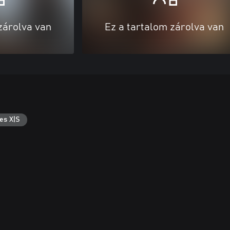
zárolva van
Ez a tartalom zárolva van
es X|S