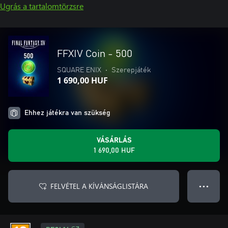
Ugrás a tartalomtörzsre
FFXIV Coin - 500
SQUARE ENIX
•
Szerepjáték
1 690,00 HUF
Ehhez játékra van szükség
VÁSÁRLÁS
1 690,00 HUF
FELVÉTEL A KÍVÁNSÁGLISTÁRA
● ● ●