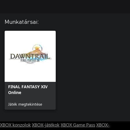
Munkatársai:
FINAL FANTASY XIV
Online
Játék megtekintése
XBOX konzolok
XBOX-játékok
XBOX Game Pass
XBOX-