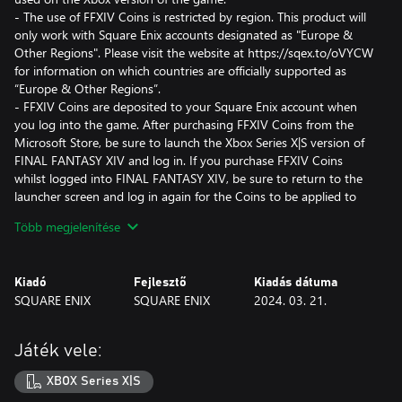
- The use of FFXIV Coins is restricted by region. This product will
only work with Square Enix accounts designated as "Europe &
Other Regions". Please visit the website at https://sqex.to/oVYCW
for information on which countries are officially supported as
“Europe & Other Regions”.
- FFXIV Coins are deposited to your Square Enix account when
you log into the game. After purchasing FFXIV Coins from the
Microsoft Store, be sure to launch the Xbox Series X|S version of
FINAL FANTASY XIV and log in. If you purchase FFXIV Coins
whilst logged into FINAL FANTASY XIV, be sure to return to the
launcher screen and log in again for the Coins to be applied to
your account.
Több megjelenítése
- FFXIV Coins are redeemed when the FINAL FANTASY XIV
application is launched. You will not be able to add Coins to an
account with more than 500,000 Coins already held on the
Kiadó
Fejlesztő
Kiadás dátuma
account.
SQUARE ENIX
SQUARE ENIX
2024. 03. 21.
- Please visit the website at https://sqex.to/Fl1HH for full terms
and conditions of FFXIV Coins.
Játék vele:
XBOX Series X|S