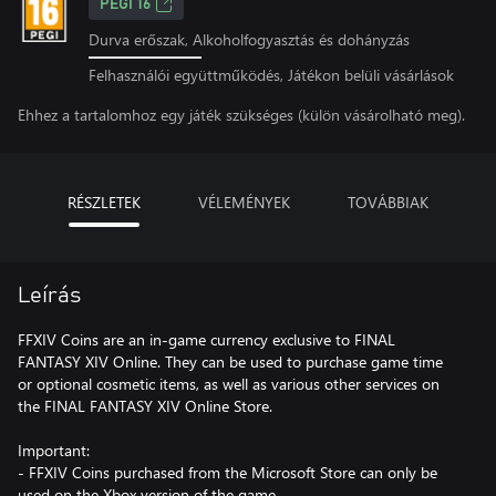
PEGI 16
Durva erőszak, Alkoholfogyasztás és dohányzás
Felhasználói együttműködés, Játékon belüli vásárlások
Ehhez a tartalomhoz egy játék szükséges (külön vásárolható meg).
RÉSZLETEK
VÉLEMÉNYEK
TOVÁBBIAK
Leírás
FFXIV Coins are an in-game currency exclusive to FINAL
FANTASY XIV Online. They can be used to purchase game time
or optional cosmetic items, as well as various other services on
the FINAL FANTASY XIV Online Store.
Important:
- FFXIV Coins purchased from the Microsoft Store can only be
used on the Xbox version of the game.