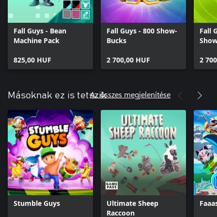
Fall Guys - Bean
Fall Guys - 800 Show-
Fall 
Machine Pack
Bucks
Show
825,00 HUF
2 700,00 HUF
2 70
Az összes megjelenítése
Másoknak ez is tetszik
Stumble Guys
Ultimate Sheep
Faaa
Raccoon