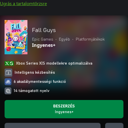
Ugrás a tartalomtörzsre
Fall Guys
Epic Games
•
Egyéb
•
Platformjátékok
Ingyenes+
Xbox Series X|S modellekre optimalizálva
Intelligens kézbesítés
6 akadálymentességi funkció
14 támogatott nyelv
BESZERZÉS
Ingyenes+