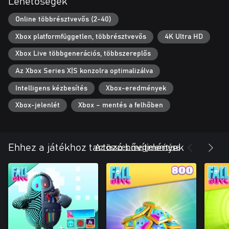
Lehetőségek
Online többrésztvevős (2-40)
Xbox platformfüggetlen, többrésztvevős
4K Ultra HD
Xbox Live többgenerációs, többszereplős
Az Xbox Series X|S konzolra optimalizálva
Intelligens kézbesítés
Xbox-eredmények
Xbox-jelenlét
Xbox – mentés a felhőben
Az összes megjelenítése
Ehhez a játékhoz tartozó bővítmények