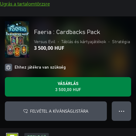
Ugrás a tartalomtörzsre
Faeria : Cardbacks Pack
Versus Evil
•
Táblás és kártyajátékok
•
Stratégia
3 500,00 HUF
Ehhez játékra van szükség
VÁSÁRLÁS
3 500,00 HUF
FELVÉTEL A KÍVÁNSÁGLISTÁRA
● ● ●