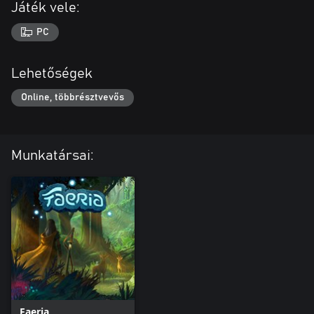
Játék vele:
PC
Lehetőségek
Online, többrésztvevős
Munkatársai:
Faeria