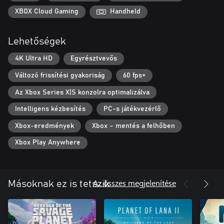
XBOX Cloud Gaming
Handheld
Lehetőségek
4K Ultra HD
Egyrésztvevős
Változó frissítési gyakoriság
60 fps+
Az Xbox Series X|S konzolra optimalizálva
Intelligens kézbesítés
PC-s játékvezérlő
Xbox-eredmények
Xbox – mentés a felhőben
Xbox Play Anywhere
Az összes megjelenítése
Másoknak ez is tetszik