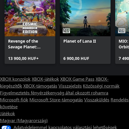
Revenge of the
Planet of Lana II
MIO:
Savage Planet:
Orbit
Cosmic Hoarder
Edition
13 900,00 HUF+
6 900,00 HUF
7 49
XBOX konzolok
XBOX-játékok
XBOX Game Pass
XBOX-
kiegészítők
XBOX-támogatás
Visszajelzés
Közösségi normák
Figyelmeztetés fényérzékenység által okozott rohamra
Microsoft-fiók
Microsoft Store-támogatás
Visszaküldés
Rendelés
követése
Játékok
Magyar (Magyarország)
Adatvédelemmel kapcsolatos választási lehetőségek