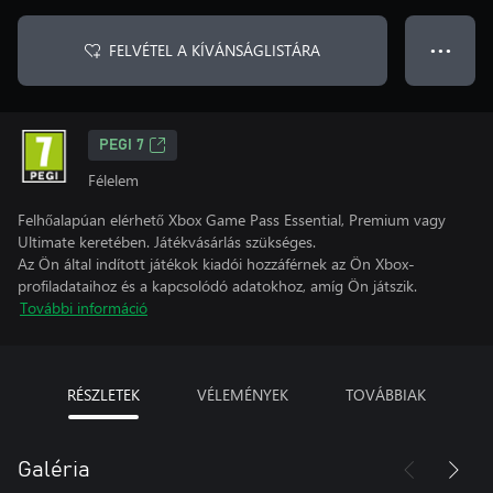
FELVÉTEL A KÍVÁNSÁGLISTÁRA
● ● ●
PEGI 7
Félelem
Felhőalapúan elérhető Xbox Game Pass Essential, Premium vagy
Ultimate keretében. Játékvásárlás szükséges.
Az Ön által indított játékok kiadói hozzáférnek az Ön Xbox-
profiladataihoz és a kapcsolódó adatokhoz, amíg Ön játszik.
További információ
RÉSZLETEK
VÉLEMÉNYEK
TOVÁBBIAK
Galéria