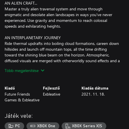
AN ALIEN CRAFT...
Master a truly alien traversal system and move through
enigmatic and desolate alien landscapes in ways you've never
experienced. Use gravity and momentum to reach colossal
speeds and exhilarating heights.
AN INTERPLANETARY JOURNEY
Ride thermal updrafts into boiling cloud formations, careen down
hillsides and launch off mountain tops, all the time drifting
toward the shining blue beam on the horizon. Atmospheric,
diffused visuals are merged with otherworldly sound effects and a
hypnotic electric guitar soundtrack.
Több megjelenítése
Pilot your craft on mankind's first voyage outside the solar
system, and go on an interplanetary journey across space and
time.
Kiadó
Fejlesztő
Kiadás dátuma
Future Friends
Exbleative
2021. 11. 18.
Games & Exbleative
Játék vele:
PC
XBOX One
XBOX Series X|S