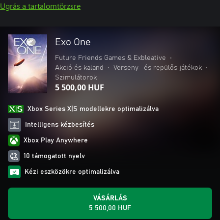
Ugrás a tartalomtörzsre
Exo One
Future Friends Games & Exbleative
•
Akció és kaland
•
Verseny- és repülős játékok
•
Szimulátorok
5 500,00 HUF
Xbox Series X|S modellekre optimalizálva
Intelligens kézbesítés
Xbox Play Anywhere
10 támogatott nyelv
Kézi eszközökre optimalizálva
VÁSÁRLÁS
5 500,00 HUF