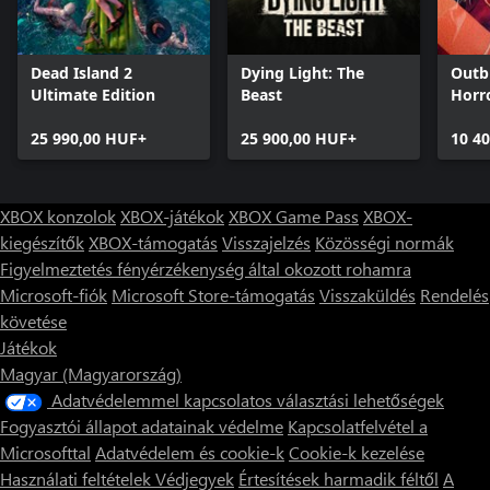
Dead Island 2
Dying Light: The
Outb
Ultimate Edition
Beast
Horr
25 990,00 HUF+
25 900,00 HUF+
10 4
XBOX konzolok
XBOX-játékok
XBOX Game Pass
XBOX-
kiegészítők
XBOX-támogatás
Visszajelzés
Közösségi normák
Figyelmeztetés fényérzékenység által okozott rohamra
Microsoft-fiók
Microsoft Store-támogatás
Visszaküldés
Rendelés
követése
Játékok
Magyar (Magyarország)
Adatvédelemmel kapcsolatos választási lehetőségek
Fogyasztói állapot adatainak védelme
Kapcsolatfelvétel a
Microsofttal
Adatvédelem és cookie-k
Cookie-k kezelése
Használati feltételek
Védjegyek
Értesítések harmadik féltől
A