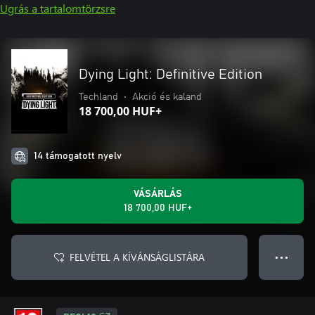
Ugrás a tartalomtörzsre
Dying Light: Definitive Edition
Techland
•
Akció és kaland
18 700,00 HUF+
14 támogatott nyelv
VÁSÁRLÁS
18 700,00 HUF+
FELVÉTEL A KÍVÁNSÁGLISTÁRA
● ● ●