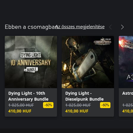
Az összes megjelenítése
Ebben a csomagban
Dying Light - 10th
Dying Light -
Astr
Anniversary Bundle
Dieselpunk Bundle
1 025,00 HUF
1 025,00 HUF
1 025
-60%
-60%
410,00 HUF
410,00 HUF
410,