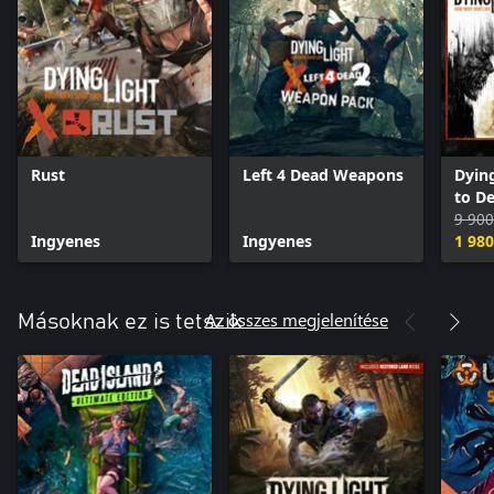
Rust
Left 4 Dead Weapons
Dying
to De
Upgr
9 900
Ingyenes
Ingyenes
1 98
Az összes megjelenítése
Másoknak ez is tetszik