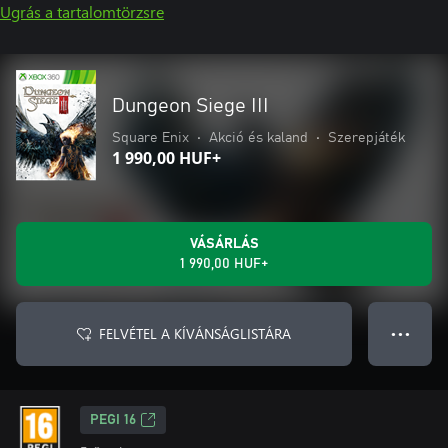
Ugrás a tartalomtörzsre
Dungeon Siege III
Square Enix
•
Akció és kaland
•
Szerepjáték
1 990,00 HUF+
VÁSÁRLÁS
1 990,00 HUF+
FELVÉTEL A KÍVÁNSÁGLISTÁRA
● ● ●
PEGI 16