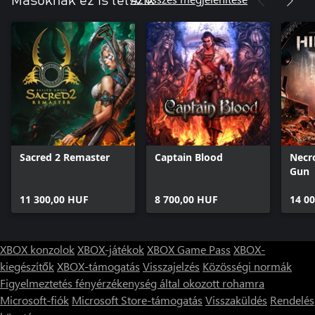
Másoknak ez is tetszik
Sacred 2 Remaster
Captain Blood
Necr
Gun
11 300,00 HUF
8 700,00 HUF
14 0
XBOX konzolok
XBOX-játékok
XBOX Game Pass
XBOX-
kiegészítők
XBOX-támogatás
Visszajelzés
Közösségi normák
Figyelmeztetés fényérzékenység által okozott rohamra
Microsoft-fiók
Microsoft Store-támogatás
Visszaküldés
Rendelés