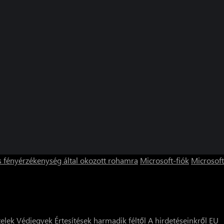
s fényérzékenység által okozott rohamra
Microsoft-fiók
Microsoft
telek
Védjegyek
Értesítések harmadik féltől
A hirdetéseinkről
EU