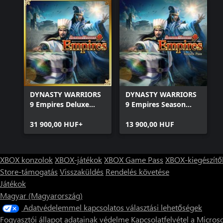
DYNASTY WARRIORS
DYNASTY WARRIORS
9 Empires Deluxe
9 Empires Season
Edition
Pass
31 900,00 HUF+
13 900,00 HUF
XBOX konzolok
XBOX-játékok
XBOX Game Pass
XBOX-kiegészítő
Store-támogatás
Visszaküldés
Rendelés követése
Játékok
Magyar (Magyarország)
Adatvédelemmel kapcsolatos választási lehetőségek
Fogyasztói állapot adatainak védelme
Kapcsolatfelvétel a Microso