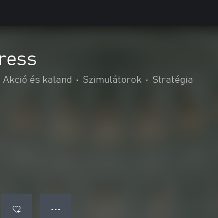
ress
Akció és kaland
•
Szimulátorok
•
Stratégia
● ● ●