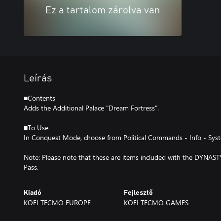
Ez a tartalom zárolva van
Leírás
■Contents
Adds the Additional Palace "Dream Fortress".
■To Use
In Conquest Mode, choose from Political Commands - Info - Sys
Note: Please note that these are items included with the DYNA
Pass.
Kiadó
Fejlesztő
KOEI TECMO EUROPE
KOEI TECMO GAMES