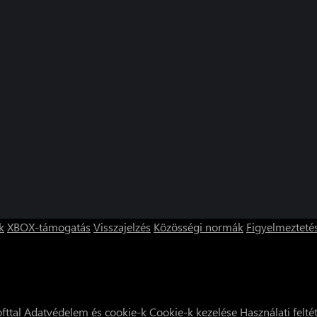
k
XBOX-támogatás
Visszajelzés
Közösségi normák
Figyelmezteté
fttal
Adatvédelem és cookie-k
Cookie-k kezelése
Használati felté