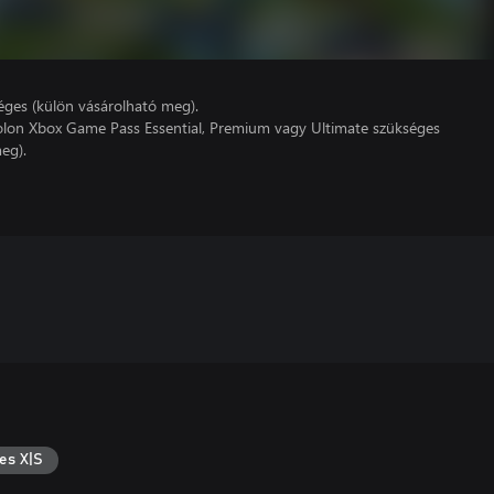
éges (külön vásárolható meg).
lon Xbox Game Pass Essential, Premium vagy Ultimate szükséges
eg).
es X|S