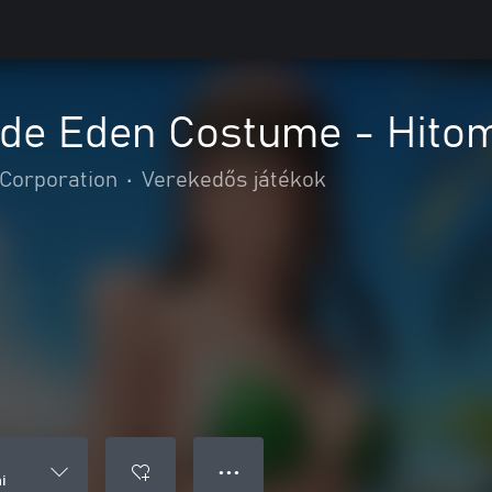
de Eden Costume - Hito
Corporation
•
Verekedős játékok
● ● ●
i