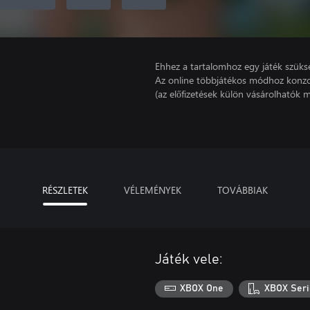
Ehhez a tartalomhoz egy játék szüks
Az online többjátékos módhoz konzo
(az előfizetések külön vásárolhatók m
RÉSZLETEK
VÉLEMÉNYEK
TOVÁBBIAK
Játék vele:
XBOX One
XBOX Seri