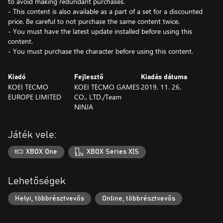
to avoid making redundant purchases.
- This content is also available as a part of a set for a discounted
price. Be careful to not purchase the same content twice.
- You must have the latest update installed before using this
content.
- You must purchase the character before using this content.
Kiadó
Fejlesztő
Kiadás dátuma
KOEI TECMO
KOEI TECMO GAMES
2019. 11. 26.
EUROPE LIMITED
CO., LTD./Team
NINJA
Játék vele:
XBOX One
XBOX Series X|S
Lehetőségek
Helyi, többrésztvevős
Online, többrésztvevős