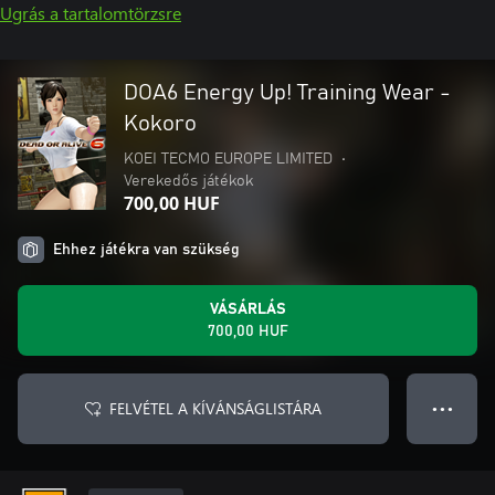
Ugrás a tartalomtörzsre
DOA6 Energy Up! Training Wear -
Kokoro
KOEI TECMO EUROPE LIMITED
•
Verekedős játékok
700,00 HUF
Ehhez játékra van szükség
VÁSÁRLÁS
700,00 HUF
FELVÉTEL A KÍVÁNSÁGLISTÁRA
● ● ●