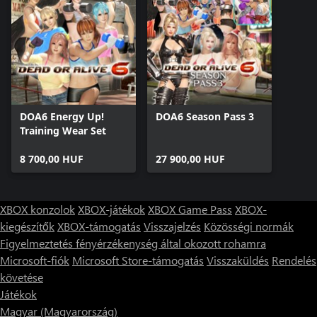
DOA6 Energy Up!
DOA6 Season Pass 3
Training Wear Set
8 700,00 HUF
27 900,00 HUF
XBOX konzolok
XBOX-játékok
XBOX Game Pass
XBOX-
kiegészítők
XBOX-támogatás
Visszajelzés
Közösségi normák
Figyelmeztetés fényérzékenység által okozott rohamra
Microsoft-fiók
Microsoft Store-támogatás
Visszaküldés
Rendelés
követése
Játékok
Magyar (Magyarország)