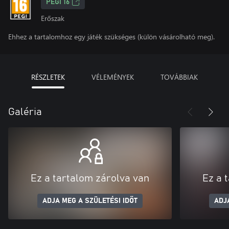
PEGI 16
Erőszak
Ehhez a tartalomhoz egy játék szükséges (külön vásárolható meg).
RÉSZLETEK
VÉLEMÉNYEK
TOVÁBBIAK
Galéria
Ez a tartalom zárolva van
Ez a 
ADJA MEG A SZÜLETÉSI IDŐT
ADJ