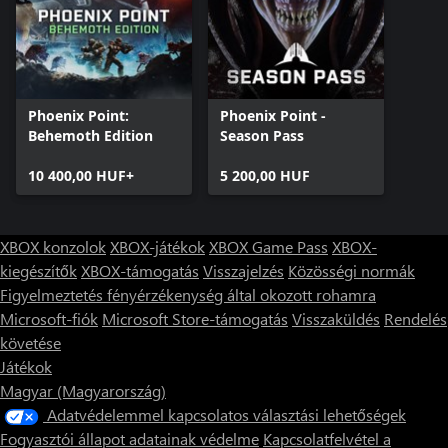
Phoenix Point:
Phoenix Point -
Behemoth Edition
Season Pass
10 400,00 HUF+
5 200,00 HUF
XBOX konzolok
XBOX-játékok
XBOX Game Pass
XBOX-
kiegészítők
XBOX-támogatás
Visszajelzés
Közösségi normák
Figyelmeztetés fényérzékenység által okozott rohamra
Microsoft-fiók
Microsoft Store-támogatás
Visszaküldés
Rendelés
követése
Játékok
Magyar (Magyarország)
Adatvédelemmel kapcsolatos választási lehetőségek
Fogyasztói állapot adatainak védelme
Kapcsolatfelvétel a