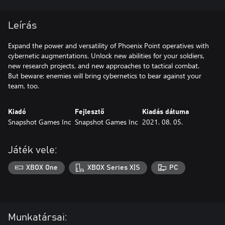
Leírás
Expand the power and versatility of Phoenix Point operatives with
cybernetic augmentations. Unlock new abilities for your soldiers,
new research projects, and new approaches to tactical combat.
But beware: enemies will bring cybernetics to bear against your
team, too.
Kiadó
Fejlesztő
Kiadás dátuma
Snapshot Games Inc
Snapshot Games Inc
2021. 08. 05.
Játék vele:
XBOX One
XBOX Series X|S
PC
Munkatársai: