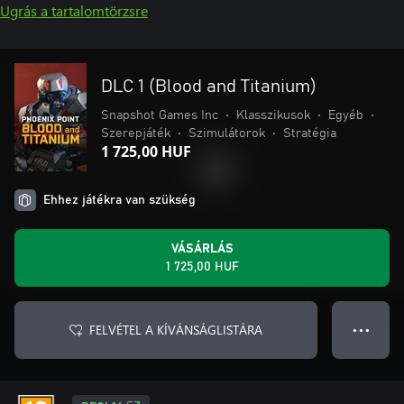
Ugrás a tartalomtörzsre
DLC 1 (Blood and Titanium)
Snapshot Games Inc
•
Klasszikusok
•
Egyéb
•
Szerepjáték
•
Szimulátorok
•
Stratégia
1 725,00 HUF
Ehhez játékra van szükség
VÁSÁRLÁS
1 725,00 HUF
FELVÉTEL A KÍVÁNSÁGLISTÁRA
● ● ●